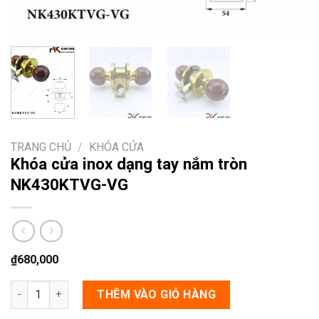
TRANG CHỦ
/
KHÓA CỬA
Khóa cửa inox dạng tay nắm tròn
NK430KTVG-VG
₫
680,000
Khóa cửa inox dạng tay nắm tròn NK430KTVG-VG số lượng
THÊM VÀO GIỎ HÀNG