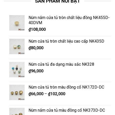
SẢN PHẨM NỔI BẬT
Núm nắm cửa tủ tròn chất liệu đồng NK455D-
40DVM
₫
108,000
Núm cửa tủ tròn chất liệu cao cấp NK435D
₫
80,000
Núm cửa tủ đa dạng màu sắc NK328
₫
96,000
Núm cửa tủ tròn màu đồng cổ NK172D-DC
₫
66,000
–
₫
102,000
Núm nắm cửa tủ màu đồng cổ NK373D-DC