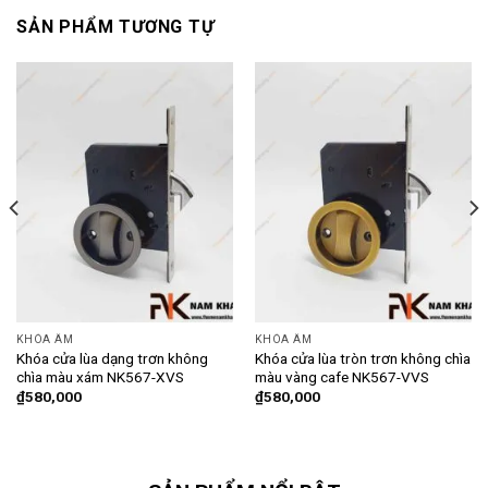
SẢN PHẨM TƯƠNG TỰ
KHÓA ÂM
KHÓA ÂM
Khóa cửa lùa dạng trơn không
Khóa cửa lùa tròn trơn không chìa
chìa màu xám NK567-XVS
màu vàng cafe NK567-VVS
₫
580,000
₫
580,000