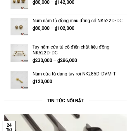
₫
80,000
–
₫
142,000
Núm nắm tủ đồng màu đồng cổ NK522D-DC
₫
80,000
–
₫
102,000
Tay nắm cửa tủ cổ điển chất liệu đồng
NK522D-DC
₫
230,000
–
₫
286,000
Núm cửa tủ dạng tay rơi NK285D-DVM-T
₫
120,000
TIN TỨC NỔI BẬT
24
Th3