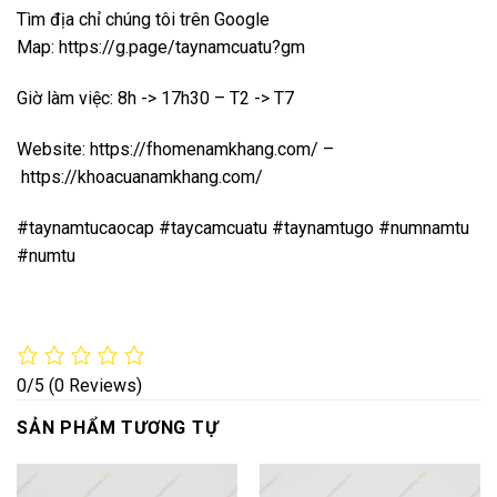
Tìm địa chỉ chúng tôi trên Google
Map:
https://g.page/taynamcuatu?gm
Giờ làm việc: 8h -> 17h30 – T2 -> T7
Website:
https://fhomenamkhang.com/
–
https://khoacuanamkhang.com/
#taynamtucaocap #taycamcuatu #taynamtugo #numnamtu
#numtu
0/5
(0 Reviews)
SẢN PHẨM TƯƠNG TỰ