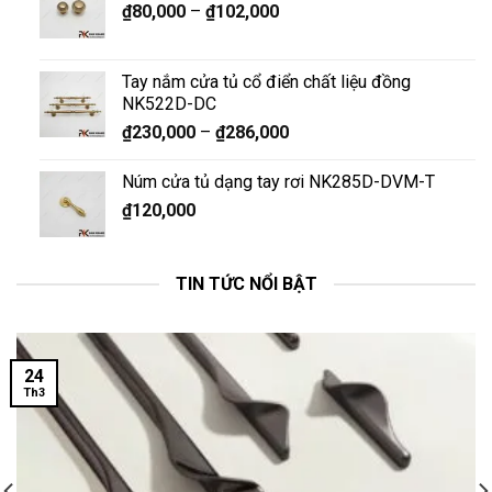
₫
80,000
–
₫
102,000
Tay nắm cửa tủ cổ điển chất liệu đồng
NK522D-DC
₫
230,000
–
₫
286,000
Núm cửa tủ dạng tay rơi NK285D-DVM-T
₫
120,000
TIN TỨC NỔI BẬT
24
Th3