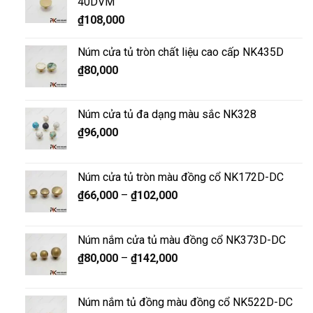
40DVM
₫
108,000
Núm cửa tủ tròn chất liệu cao cấp NK435D
₫
80,000
Núm cửa tủ đa dạng màu sắc NK328
₫
96,000
Núm cửa tủ tròn màu đồng cổ NK172D-DC
₫
66,000
–
₫
102,000
Núm nắm cửa tủ màu đồng cổ NK373D-DC
₫
80,000
–
₫
142,000
Núm nắm tủ đồng màu đồng cổ NK522D-DC