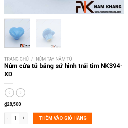
TRANG CHỦ
/
NÚM TAY NẮM TỦ
Núm cửa tủ bằng sứ hình trái tim NK394-
XD
₫
28,500
Núm cửa tủ bằng sứ hình trái tim NK394-XD số lượng
THÊM VÀO GIỎ HÀNG