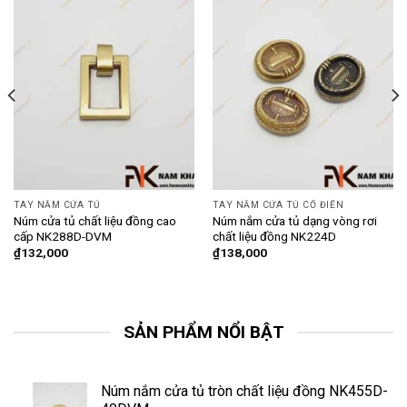
TAY NẮM CỬA TỦ
TAY NẮM CỬA TỦ CỔ ĐIỂN
Núm cửa tủ chất liệu đồng cao
Núm nắm cửa tủ dạng vòng rơi
cấp NK288D-DVM
chất liệu đồng NK224D
₫
132,000
₫
138,000
SẢN PHẨM NỔI BẬT
Núm nắm cửa tủ tròn chất liệu đồng NK455D-