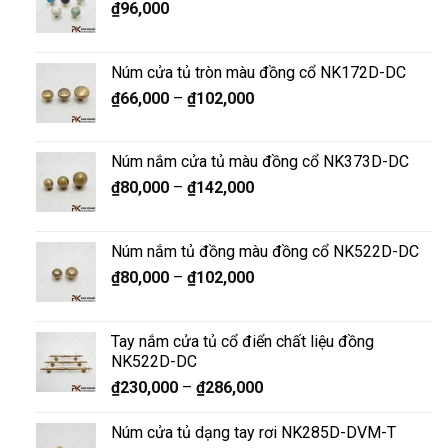
₫
96,000
Núm cửa tủ tròn màu đồng cổ NK172D-DC
₫
66,000
–
₫
102,000
Núm nắm cửa tủ màu đồng cổ NK373D-DC
₫
80,000
–
₫
142,000
Núm nắm tủ đồng màu đồng cổ NK522D-DC
₫
80,000
–
₫
102,000
Tay nắm cửa tủ cổ điển chất liệu đồng
NK522D-DC
₫
230,000
–
₫
286,000
Núm cửa tủ dạng tay rơi NK285D-DVM-T