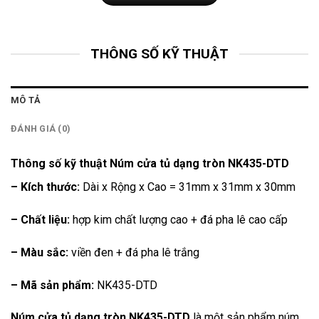
THÔNG SỐ KỸ THUẬT
MÔ TẢ
ĐÁNH GIÁ (0)
Thông số kỹ thuật Núm cửa tủ dạng tròn NK435-DTD
– Kích thước:
Dài x Rộng x Cao = 31mm x 31mm x 30mm
– Chất liệu:
hợp kim chất lượng cao + đá pha lê cao cấp
– Màu sắc:
viền đen + đá pha lê trắng
– Mã sản phẩm:
NK435-DTD
Núm cửa tủ dạng tròn NK435-DTD
là một sản phẩm núm