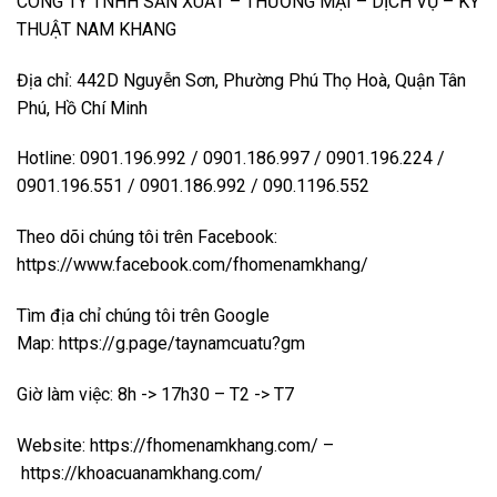
CÔNG TY TNHH SẢN XUẤT – THƯƠNG MẠI – DỊCH VỤ – KỸ
THUẬT NAM KHANG
Địa chỉ: 442D Nguyễn Sơn, Phường Phú Thọ Hoà, Quận Tân
Phú, Hồ Chí Minh
Hotline: 0901.196.992 / 0901.186.997 / 0901.196.224 /
0901.196.551 / 0901.186.992 / 090.1196.552
Theo dõi chúng tôi trên Facebook:
https://www.facebook.com/fhomenamkhang/
Tìm địa chỉ chúng tôi trên Google
Map:
https://g.page/taynamcuatu?gm
Giờ làm việc: 8h -> 17h30 – T2 -> T7
Website:
https://fhomenamkhang.com/
–
https://khoacuanamkhang.com/