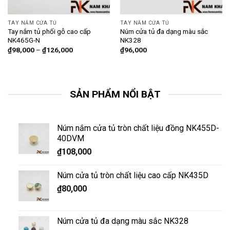
TAY NẮM CỬA TỦ
TAY NẮM CỬA TỦ
Tay nắm tủ phối gỗ cao cấp
Núm cửa tủ đa dạng màu sắc
NK465G-N
NK328
₫
98,000
–
₫
126,000
₫
96,000
SẢN PHẨM NỔI BẬT
Núm nắm cửa tủ tròn chất liệu đồng NK455D-
40DVM
₫
108,000
Núm cửa tủ tròn chất liệu cao cấp NK435D
₫
80,000
Núm cửa tủ đa dạng màu sắc NK328