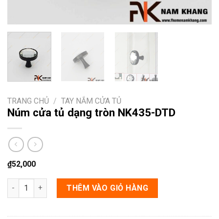
TRANG CHỦ
/
TAY NẮM CỬA TỦ
Núm cửa tủ dạng tròn NK435-DTD
₫
52,000
Núm cửa tủ dạng tròn NK435-DTD số lượng
THÊM VÀO GIỎ HÀNG