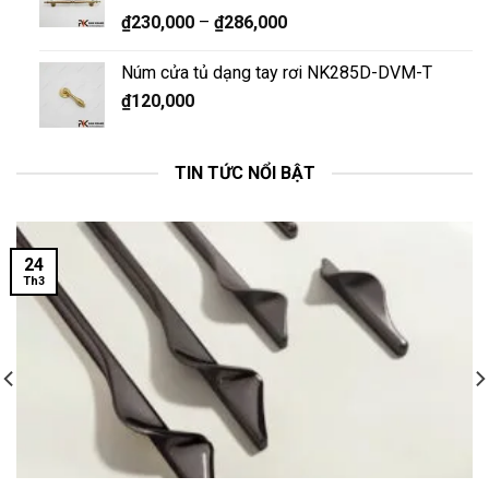
₫
230,000
–
₫
286,000
Núm cửa tủ dạng tay rơi NK285D-DVM-T
₫
120,000
TIN TỨC NỔI BẬT
24
Th3