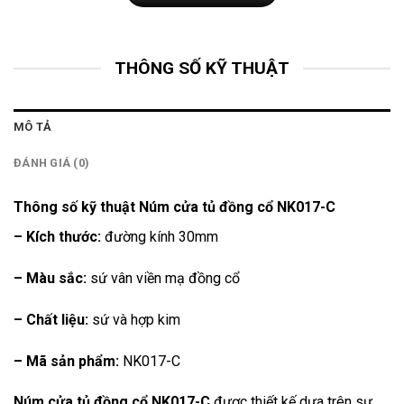
THÔNG SỐ KỸ THUẬT
MÔ TẢ
ĐÁNH GIÁ (0)
Thông số kỹ thuật Núm cửa tủ đồng cổ NK017-C
– Kích thước:
đường kính 30mm
– Màu sắc:
sứ vân viền mạ đồng cổ
– Chất liệu:
sứ và hợp kim
– Mã sản phẩm:
NK017-C
Núm cửa tủ đồng cổ NK017-C
được thiết kế dựa trên sự