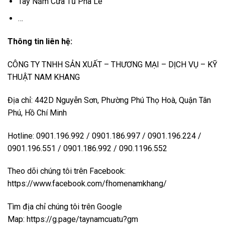
Tay Nắm Cửa Tủ Pha Lê
…
Thông tin liên hệ:
CÔNG TY TNHH SẢN XUẤT – THƯƠNG MẠI – DỊCH VỤ – KỸ
THUẬT NAM KHANG
Địa chỉ: 442D Nguyễn Sơn, Phường Phú Thọ Hoà, Quận Tân
Phú, Hồ Chí Minh
Hotline: 0901.196.992 / 0901.186.997 / 0901.196.224 /
0901.196.551 / 0901.186.992 / 090.1196.552
Theo dõi chúng tôi trên Facebook:
https://www.facebook.com/fhomenamkhang/
Tìm địa chỉ chúng tôi trên Google
Map:
https://g.page/taynamcuatu?gm