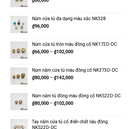
₫
80,000
Núm cửa tủ đa dạng màu sắc NK328
₫
96,000
Núm cửa tủ tròn màu đồng cổ NK172D-DC
₫
66,000
–
₫
102,000
Núm nắm cửa tủ màu đồng cổ NK373D-DC
₫
80,000
–
₫
142,000
Núm nắm tủ đồng màu đồng cổ NK522D-DC
₫
80,000
–
₫
102,000
Tay nắm cửa tủ cổ điển chất liệu đồng
NK522D-DC