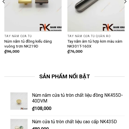
TAY NẮM CỬA TỦ
TAY NẮM CỬA TỦ QUẦN ÁO
Núm nắm tủ đồng kiểu dáng
Tay nắm âm tủ hợp kim màu xám
vuông trơn NK219D
NK301T-160X
₫
96,000
₫
76,000
SẢN PHẨM NỔI BẬT
Núm nắm cửa tủ tròn chất liệu đồng NK455D-
40DVM
₫
108,000
Núm cửa tủ tròn chất liệu cao cấp NK435D