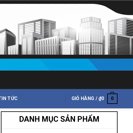
TIN TỨC
GIỎ HÀNG /
₫
0
0
DANH MỤC SẢN PHẨM