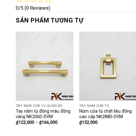
0/5
(0 Reviews)
SẢN PHẨM TƯƠNG TỰ
TAY NẮM CỬA TỦ QUẦN ÁO
TAY NẮM CỬA TỦ
àu
Tay nắm tủ đồng màu đồng
Núm cửa tủ chất liệu đồng
vàng NK206D-DVM
cao cấp NK288D-DVM
₫
122,000
–
₫
166,000
₫
132,000