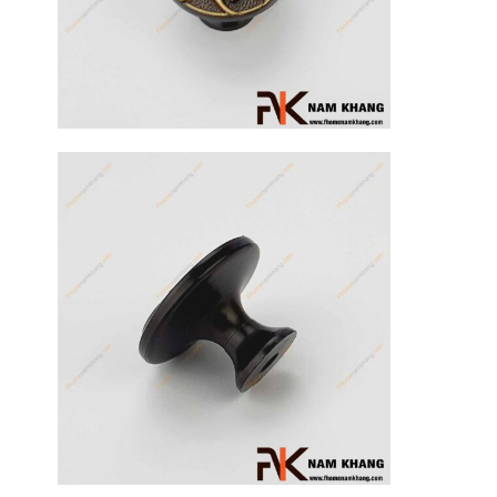
17
Th3
Hướng dẫn
sử dụng tay
nắm tủ hiệu
quả, luôn
bền đẹp
Tay nắm tủ là
một chi tiết
nhỏ nhưng lại
đóng vai trò
quan trọng [...]