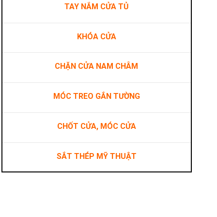
TAY NẮM CỬA TỦ
KHÓA CỬA
CHẶN CỬA NAM CHÂM
MÓC TREO GẮN TƯỜNG
CHỐT CỬA, MÓC CỬA
SẮT THÉP MỸ THUẬT