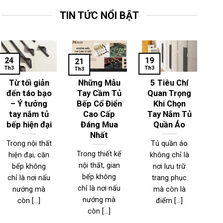
TIN TỨC NỔI BẬT
24
19
1
21
Th3
Th3
Th
Th3
Từ tối giản
Những Mẫu
5 Tiêu Chí
đến táo bạo
Tay Cầm Tủ
Quan Trọng
– Ý tưởng
Bếp Cổ Điển
Khi Chọn
T
tay nắm tủ
Cao Cấp
Tay Nắm Tủ
bếp hiện đại
Đáng Mua
Quần Áo
Nhất
Trong nội thất
Tủ quần áo
Trong thiết kế
hiện đại, căn
không chỉ là
T
nội thất, gian
bếp không
nơi lưu trữ
n
bếp không
chỉ là nơi nấu
trang phục
đ
chỉ là nơi nấu
nướng mà
mà còn là
nướng mà
còn [...]
điểm [...]
l
còn [...]