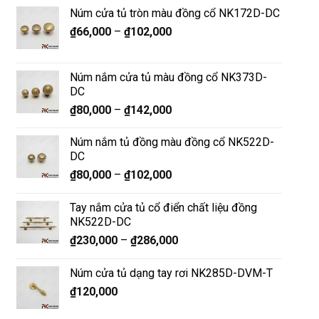
Núm cửa tủ tròn màu đồng cổ NK172D-DC
₫
66,000
–
₫
102,000
Núm nắm cửa tủ màu đồng cổ NK373D-
DC
₫
80,000
–
₫
142,000
Núm nắm tủ đồng màu đồng cổ NK522D-
DC
₫
80,000
–
₫
102,000
Tay nắm cửa tủ cổ điển chất liệu đồng
NK522D-DC
₫
230,000
–
₫
286,000
Núm cửa tủ dạng tay rơi NK285D-DVM-T
₫
120,000