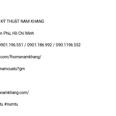
– KỸ THUẬT NAM KHANG
n Phú, Hồ Chí Minh
 0901.196.551 / 0901.186.992 / 090.1196.552
ook.com/fhomenamkhang/
aynamcuatu?gm
uanamkhang.com/
tu #numtu