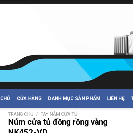
 CHỦ
CỬA HÀNG
DANH MỤC SẢN PHẨM
LIÊN HỆ
TRANG CHỦ
/
TAY NẮM CỬA TỦ
Núm cửa tủ đồng rồng vàng
NK452-VD