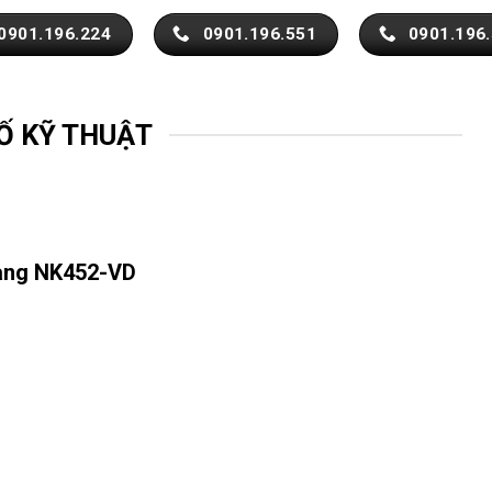
0901.196.224
0901.196.551
0901.196
Ố KỸ THUẬT
vàng NK452-VD