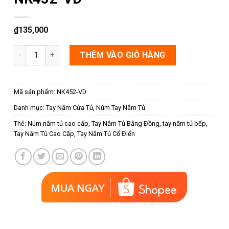
₫
135,000
Núm cửa tủ đồng rồng vàng NK452-VD số lượng
THÊM VÀO GIỎ HÀNG
Mã sản phẩm:
NK452-VD
Danh mục:
Tay Nắm Cửa Tủ
,
Núm Tay Nắm Tủ
Thẻ:
Núm nắm tủ cao cấp
,
Tay Nắm Tủ Bằng Đồng
,
tay nắm tủ bếp
,
Tay Nắm Tủ Cao Cấp
,
Tay Nắm Tủ Cổ Điển