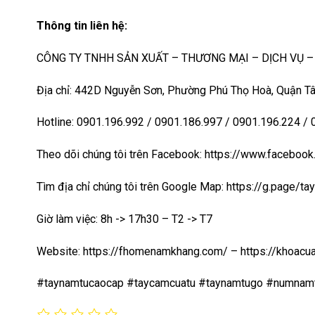
Thông tin liên hệ:
CÔNG TY TNHH SẢN XUẤT – THƯƠNG MẠI – DỊCH VỤ 
Địa chỉ: 442D Nguyễn Sơn, Phường Phú Thọ Hoà, Quận Tâ
Hotline: 0901.196.992 / 0901.186.997 / 0901.196.224 /
Theo dõi chúng tôi trên Facebook: https://www.faceb
Tìm địa chỉ chúng tôi trên Google Map:
https://g.page/t
Giờ làm việc: 8h -> 17h30 – T2 -> T7
Website:
https://fhomenamkhang.com/
–
https://khoac
#taynamtucaocap #taycamcuatu #taynamtugo #numnam