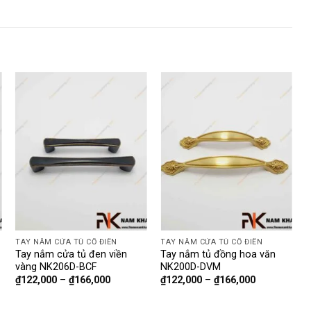
TAY NẮM CỬA TỦ CỔ ĐIỂN
TAY NẮM CỬA TỦ CỔ ĐIỂN
T
Tay nắm cửa tủ đen viền
Tay nắm tủ đồng hoa văn
N
vàng NK206D-BCF
NK200D-DVM
v
₫
122,000
–
₫
166,000
₫
122,000
–
₫
166,000