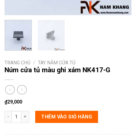
TRANG CHỦ
/
TAY NẮM CỬA TỦ
Núm cửa tủ màu ghi xám NK417-G
₫
29,000
Núm cửa tủ màu ghi xám NK417-G số lượng
THÊM VÀO GIỎ HÀNG