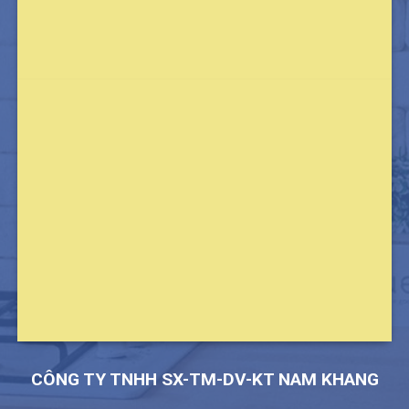
CÔNG TY TNHH SX-TM-DV-KT NAM KHANG