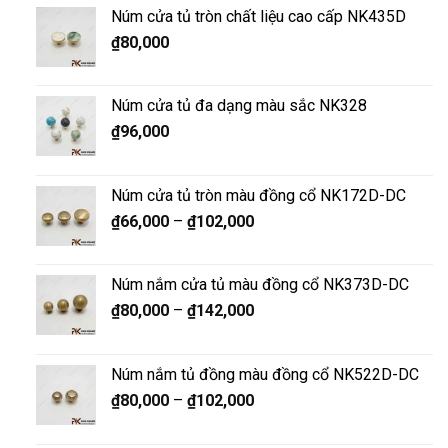
Núm cửa tủ tròn chất liệu cao cấp NK435D
₫
80,000
Núm cửa tủ đa dạng màu sắc NK328
₫
96,000
Núm cửa tủ tròn màu đồng cổ NK172D-DC
₫
66,000
–
₫
102,000
Núm nắm cửa tủ màu đồng cổ NK373D-DC
₫
80,000
–
₫
142,000
Núm nắm tủ đồng màu đồng cổ NK522D-DC
₫
80,000
–
₫
102,000