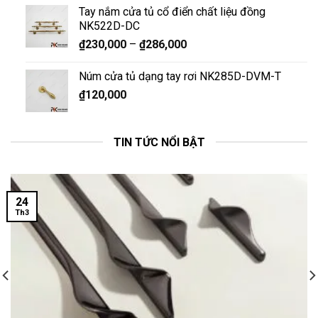
Tay nắm cửa tủ cổ điển chất liệu đồng
NK522D-DC
₫
230,000
–
₫
286,000
Núm cửa tủ dạng tay rơi NK285D-DVM-T
₫
120,000
TIN TỨC NỔI BẬT
24
Th3