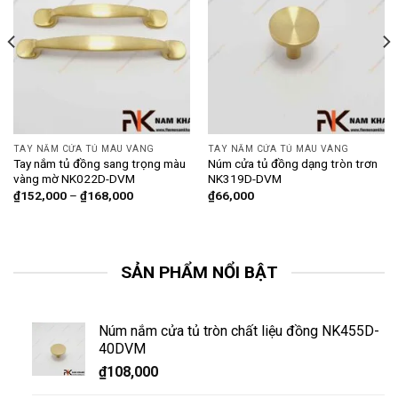
TAY NẮM CỬA TỦ MÀU VÀNG
TAY NẮM CỬA TỦ MÀU VÀNG
Tay nắm tủ đồng sang trọng màu
Núm cửa tủ đồng dạng tròn trơn
vàng mờ NK022D-DVM
NK319D-DVM
₫
152,000
–
₫
168,000
₫
66,000
SẢN PHẨM NỔI BẬT
Núm nắm cửa tủ tròn chất liệu đồng NK455D-
40DVM
₫
108,000