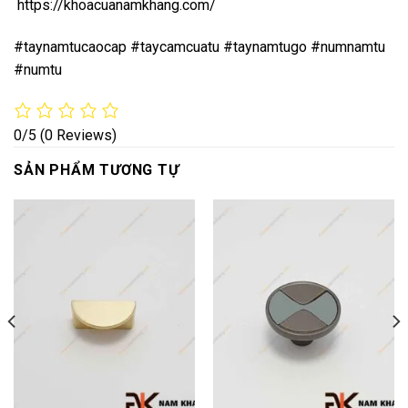
https://khoacuanamkhang.com/
#taynamtucaocap #taycamcuatu #taynamtugo #numnamtu
#numtu
0/5
(0 Reviews)
SẢN PHẨM TƯƠNG TỰ