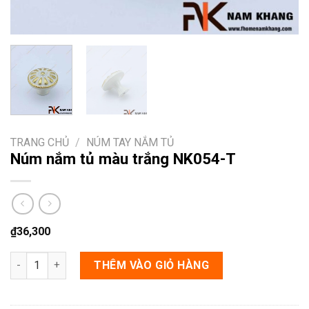
TRANG CHỦ
/
NÚM TAY NẮM TỦ
Núm nắm tủ màu trắng NK054-T
₫
36,300
Núm nắm tủ màu trắng NK054-T số lượng
THÊM VÀO GIỎ HÀNG