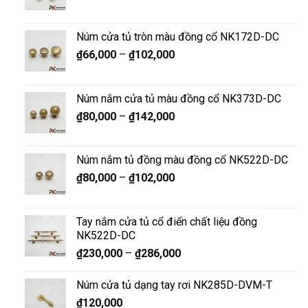
Núm cửa tủ tròn màu đồng cổ NK172D-DC
₫
66,000
–
₫
102,000
Núm nắm cửa tủ màu đồng cổ NK373D-DC
₫
80,000
–
₫
142,000
Núm nắm tủ đồng màu đồng cổ NK522D-DC
₫
80,000
–
₫
102,000
Tay nắm cửa tủ cổ điển chất liệu đồng
NK522D-DC
₫
230,000
–
₫
286,000
Núm cửa tủ dạng tay rơi NK285D-DVM-T
₫
120,000