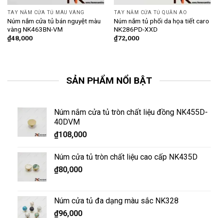
TAY NẮM CỬA TỦ MÀU VÀNG
TAY NẮM CỬA TỦ QUẦN ÁO
Núm nắm cửa tủ bán nguyệt màu
Núm nắm tủ phối da họa tiết caro
vàng NK463BN-VM
NK286PD-XXD
₫
48,000
₫
72,000
SẢN PHẨM NỔI BẬT
Núm nắm cửa tủ tròn chất liệu đồng NK455D-
40DVM
₫
108,000
Núm cửa tủ tròn chất liệu cao cấp NK435D
₫
80,000
Núm cửa tủ đa dạng màu sắc NK328
₫
96,000