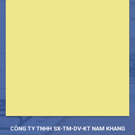
CÔNG TY TNHH SX-TM-DV-KT NAM KHANG