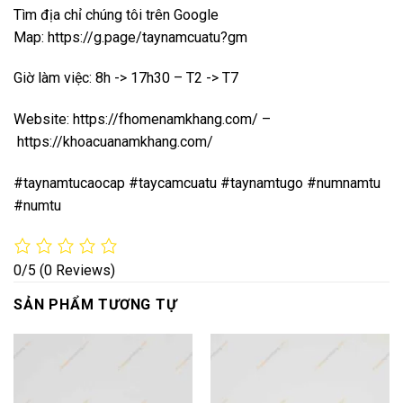
Tìm địa chỉ chúng tôi trên Google
Map:
https://g.page/taynamcuatu?gm
Giờ làm việc: 8h -> 17h30 – T2 -> T7
Website:
https://fhomenamkhang.com/
–
https://khoacuanamkhang.com/
#taynamtucaocap #taycamcuatu #taynamtugo #numnamtu
#numtu
0/5
(0 Reviews)
SẢN PHẨM TƯƠNG TỰ