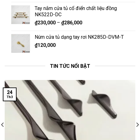
Tay nắm cửa tủ cổ điển chất liệu đồng
NK522D-DC
₫
230,000
–
₫
286,000
Núm cửa tủ dạng tay rơi NK285D-DVM-T
₫
120,000
TIN TỨC NỔI BẬT
24
Th3