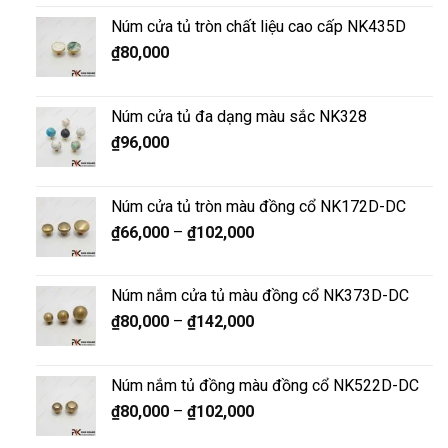
Núm cửa tủ tròn chất liệu cao cấp NK435D
₫
80,000
Núm cửa tủ đa dạng màu sắc NK328
₫
96,000
Núm cửa tủ tròn màu đồng cổ NK172D-DC
₫
66,000
–
₫
102,000
Núm nắm cửa tủ màu đồng cổ NK373D-DC
₫
80,000
–
₫
142,000
Núm nắm tủ đồng màu đồng cổ NK522D-DC
₫
80,000
–
₫
102,000