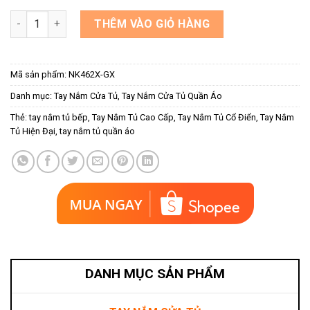
Tay nắm âm tủ họa tiết màu ghi xám NK462X-GX số lượng
THÊM VÀO GIỎ HÀNG
Mã sản phẩm:
NK462X-GX
Danh mục:
Tay Nắm Cửa Tủ
,
Tay Nắm Cửa Tủ Quần Áo
Thẻ:
tay nắm tủ bếp
,
Tay Nắm Tủ Cao Cấp
,
Tay Nắm Tủ Cổ Điển
,
Tay Nắm
Tủ Hiện Đại
,
tay nắm tủ quần áo
DANH MỤC SẢN PHẨM