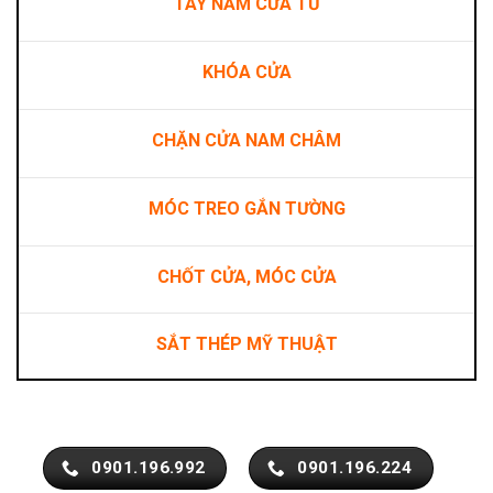
TAY NẮM CỬA TỦ
KHÓA CỬA
CHẶN CỬA NAM CHÂM
MÓC TREO GẮN TƯỜNG
CHỐT CỬA, MÓC CỬA
SẮT THÉP MỸ THUẬT
0901.196.992
0901.196.224