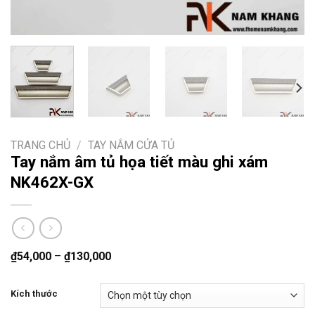
TRANG CHỦ
/
TAY NẮM CỬA TỦ
Tay nắm âm tủ họa tiết màu ghi xám
NK462X-GX
₫
54,000
–
₫
130,000
Kích thước