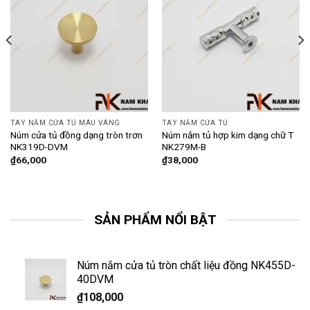
TAY NẮM CỬA TỦ MÀU VÀNG
TAY NẮM CỬA TỦ
Núm cửa tủ đồng dạng tròn trơn
Núm nắm tủ hợp kim dạng chữ T
NK319D-DVM
NK279M-B
₫
66,000
₫
38,000
SẢN PHẨM NỔI BẬT
Núm nắm cửa tủ tròn chất liệu đồng NK455D-
40DVM
₫
108,000