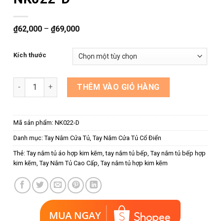
₫
62,000
–
₫
69,000
Kích thước
Tay nắm cửa tủ màu đen mờ NK022-D số lượng
THÊM VÀO GIỎ HÀNG
Mã sản phẩm:
NK022-D
Danh mục:
Tay Nắm Cửa Tủ
,
Tay Nắm Cửa Tủ Cổ Điển
Thẻ:
Tay nắm tủ áo hợp kim kẽm
,
tay nắm tủ bếp
,
Tay nắm tủ bếp hợp
kim kẽm
,
Tay Nắm Tủ Cao Cấp
,
Tay nắm tủ hợp kim kẽm