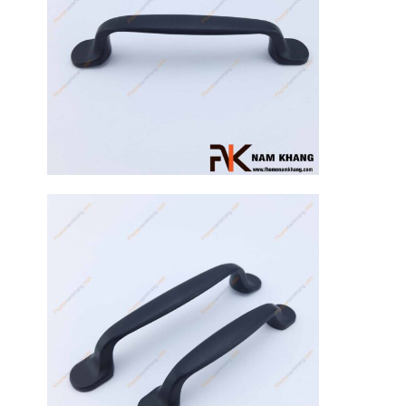
17
Th3
Hướng dẫn
sử dụng tay
nắm tủ hiệu
quả, luôn
bền đẹp
Tay nắm tủ là
một chi tiết
nhỏ nhưng lại
đóng vai trò
quan trọng [...]