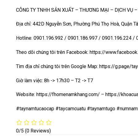
CÔNG TY TNHH SẢN XUẤT – THƯƠNG MẠI – DỊCH VỤ 
Địa chỉ: 442D Nguyễn Sơn, Phường Phú Thọ Hoà, Quận Tâ
Hotline: 0901.196.992 / 0901.186.997 / 0901.196.224 /
Theo dõi chúng tôi trên Facebook: https://www.faceb
Tìm địa chỉ chúng tôi trên Google Map:
https://g.page/t
Giờ làm việc: 8h -> 17h30 – T2 -> T7
Website:
https://fhomenamkhang.com/
–
https://khoac
#taynamtucaocap #taycamcuatu #taynamtugo #numnam
0/5
(0 Reviews)