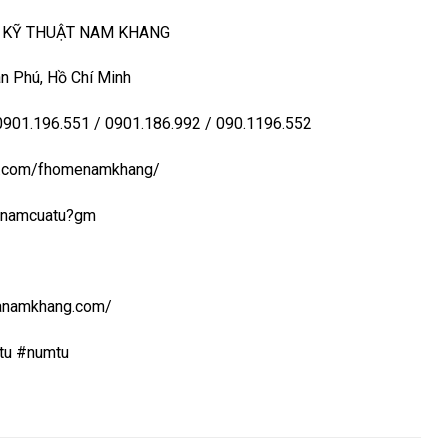
– KỸ THUẬT NAM KHANG
n Phú, Hồ Chí Minh
 0901.196.551 / 0901.186.992 / 090.1196.552
ook.com/fhomenamkhang/
aynamcuatu?gm
uanamkhang.com/
tu #numtu