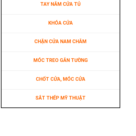
TAY NẮM CỬA TỦ
KHÓA CỬA
CHẶN CỬA NAM CHÂM
MÓC TREO GẮN TƯỜNG
CHỐT CỬA, MÓC CỬA
SẮT THÉP MỸ THUẬT