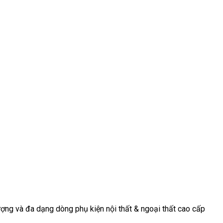
động, nơi mà
tiếp tục
trọng và tinh
mỗi chi tiết
chứng kiến sự
tế cho [...]
[...]
[...]
ợng và đa dạng dòng phụ kiện nội thất & ngoại thất cao cấp