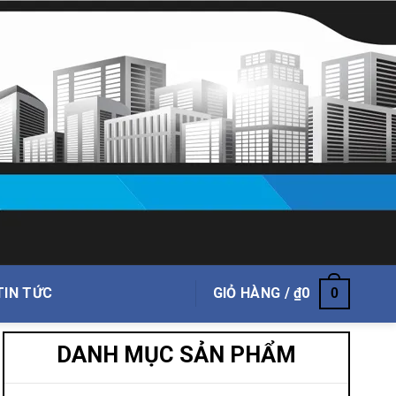
TIN TỨC
GIỎ HÀNG /
₫
0
0
DANH MỤC SẢN PHẨM