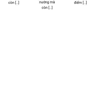
nướng mà
còn [...]
điểm [...]
l
còn [...]