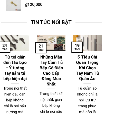
₫
120,000
TIN TỨC NỔI BẬT
24
19
1
21
Th3
Th3
Th
Th3
Từ tối giản
Những Mẫu
5 Tiêu Chí
đến táo bạo
Tay Cầm Tủ
Quan Trọng
– Ý tưởng
Bếp Cổ Điển
Khi Chọn
T
tay nắm tủ
Cao Cấp
Tay Nắm Tủ
bếp hiện đại
Đáng Mua
Quần Áo
Nhất
Trong nội thất
Tủ quần áo
Trong thiết kế
hiện đại, căn
không chỉ là
T
nội thất, gian
bếp không
nơi lưu trữ
n
bếp không
chỉ là nơi nấu
trang phục
đ
chỉ là nơi nấu
nướng mà
mà còn là