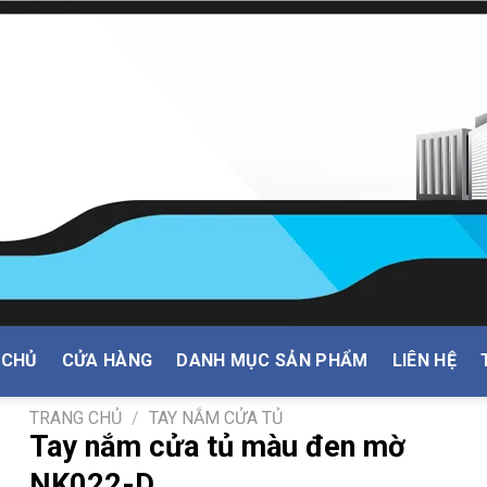
 CHỦ
CỬA HÀNG
DANH MỤC SẢN PHẨM
LIÊN HỆ
TRANG CHỦ
/
TAY NẮM CỬA TỦ
Tay nắm cửa tủ màu đen mờ
NK022-D