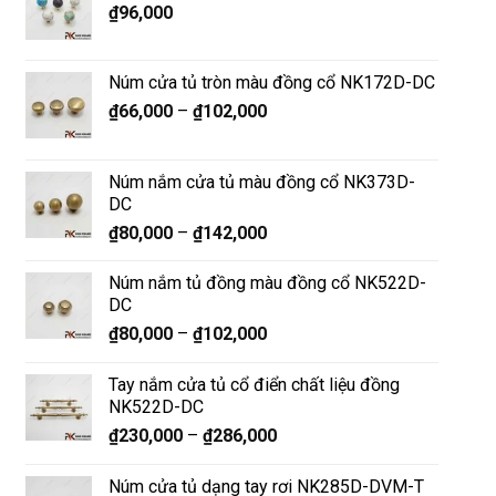
₫
96,000
Núm cửa tủ tròn màu đồng cổ NK172D-DC
₫
66,000
–
₫
102,000
Núm nắm cửa tủ màu đồng cổ NK373D-
DC
₫
80,000
–
₫
142,000
Núm nắm tủ đồng màu đồng cổ NK522D-
DC
₫
80,000
–
₫
102,000
Tay nắm cửa tủ cổ điển chất liệu đồng
NK522D-DC
₫
230,000
–
₫
286,000
Núm cửa tủ dạng tay rơi NK285D-DVM-T