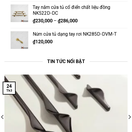
Tay nắm cửa tủ cổ điển chất liệu đồng
NK522D-DC
₫
230,000
–
₫
286,000
Núm cửa tủ dạng tay rơi NK285D-DVM-T
₫
120,000
TIN TỨC NỔI BẬT
24
Th3