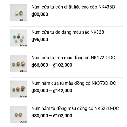
Núm cửa tủ tròn chất liệu cao cấp NK435D
₫
80,000
Núm cửa tủ đa dạng màu sắc NK328
₫
96,000
Núm cửa tủ tròn màu đồng cổ NK172D-DC
₫
66,000
–
₫
102,000
Núm nắm cửa tủ màu đồng cổ NK373D-DC
₫
80,000
–
₫
142,000
Núm nắm tủ đồng màu đồng cổ NK522D-DC
₫
80,000
–
₫
102,000