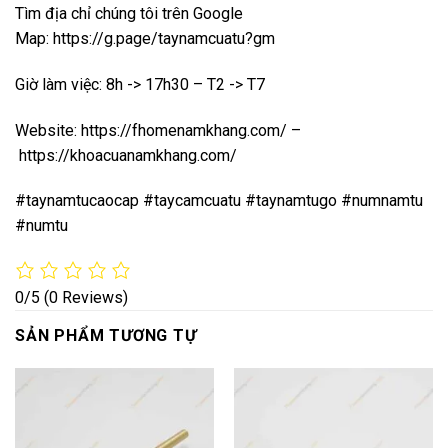
Tìm địa chỉ chúng tôi trên Google
Map:
https://g.page/taynamcuatu?gm
Giờ làm việc: 8h -> 17h30 – T2 -> T7
Website:
https://fhomenamkhang.com/
–
https://khoacuanamkhang.com/
#taynamtucaocap #taycamcuatu #taynamtugo #numnamtu
#numtu
0/5
(0 Reviews)
SẢN PHẨM TƯƠNG TỰ