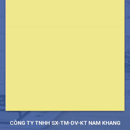
CÔNG TY TNHH SX-TM-DV-KT NAM KHANG