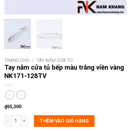
TRANG CHỦ
/
TAY NẮM CỬA TỦ
Tay nắm cửa tủ bếp màu trắng viền vàng
NK171-128TV
₫
65,300
Tay nắm cửa tủ bếp màu trắng viền vàng NK171-128TV số lượn
THÊM VÀO GIỎ HÀNG