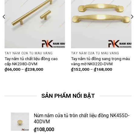
TAY NẮM CỬA TỦ MÀU VÀNG
TAY NẮM CỬA TỦ MÀU VÀNG
Tay nắm tủ chất liệu đồng cao
Tay nắm tủ đồng sang trọng màu
cấp NK238D-DVM
vàng mờ NK022D-DVM
₫
66,000
–
₫
238,000
₫
152,000
–
₫
168,000
SẢN PHẨM NỔI BẬT
Núm nắm cửa tủ tròn chất liệu đồng NK455D-
40DVM
₫
108,000