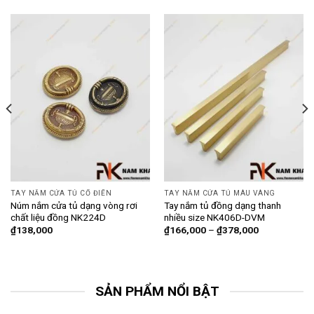
TAY NẮM CỬA TỦ CỔ ĐIỂN
TAY NẮM CỬA TỦ MÀU VÀNG
Núm nắm cửa tủ dạng vòng rơi
Tay nắm tủ đồng dạng thanh
chất liệu đồng NK224D
nhiều size NK406D-DVM
₫
138,000
₫
166,000
–
₫
378,000
SẢN PHẨM NỔI BẬT