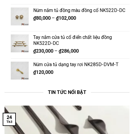
Núm nắm tủ đồng màu đồng cổ NK522D-DC
₫
80,000
–
₫
102,000
Tay nắm cửa tủ cổ điển chất liệu đồng
NK522D-DC
₫
230,000
–
₫
286,000
Núm cửa tủ dạng tay rơi NK285D-DVM-T
₫
120,000
TIN TỨC NỔI BẬT
24
Th3