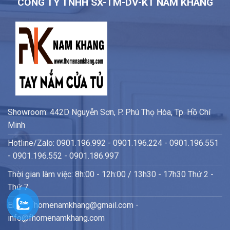
CÔNG TY TNHH SX-TM-DV-KT NAM KHANG
Showroom: 442D Nguyễn Sơn, P. Phú Thọ Hòa, Tp. Hồ Chí
Minh
Hotline/Zalo: 0901.196.992 - 0901.196.224 - 0901.196.551
- 0901.196.552 - 0901.186.997
Thời gian làm việc: 8h:00 - 12h:00 / 13h30 - 17h30 Thứ 2 -
Thứ 7
Email: fhomenamkhang@gmail.com -
info@fhomenamkhang.com