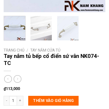
TRANG CHỦ
/
TAY NẮM CỬA TỦ
Tay nắm tủ bếp cổ điển sứ vân NK074-
TC
₫
113,000
Tay nắm tủ bếp cổ điển sứ vân NK074-TC số lượng
THÊM VÀO GIỎ HÀNG