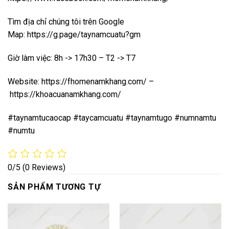
Tìm địa chỉ chúng tôi trên Google
Map:
https://g.page/taynamcuatu?gm
Giờ làm việc: 8h -> 17h30 – T2 -> T7
Website:
https://fhomenamkhang.com/
–
https://khoacuanamkhang.com/
#taynamtucaocap #taycamcuatu #taynamtugo #numnamtu
#numtu
0/5
(0 Reviews)
SẢN PHẨM TƯƠNG TỰ