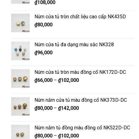
₫
108,000
Núm cửa tủ tròn chất liệu cao cấp NK435D
₫
80,000
Núm cửa tủ đa dạng màu sắc NK328
₫
96,000
Núm cửa tủ tròn màu đồng cổ NK172D-DC
₫
66,000
–
₫
102,000
Núm nắm cửa tủ màu đồng cổ NK373D-DC
₫
80,000
–
₫
142,000
Núm nắm tủ đồng màu đồng cổ NK522D-DC
₫
80,000
–
₫
102,000