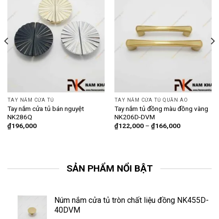
TAY NẮM CỬA TỦ
TAY NẮM CỬA TỦ QUẦN ÁO
Tay nắm cửa tủ bán nguyệt
Tay nắm tủ đồng màu đồng vàng
NK286Q
NK206D-DVM
₫
196,000
₫
122,000
–
₫
166,000
SẢN PHẨM NỔI BẬT
Núm nắm cửa tủ tròn chất liệu đồng NK455D-
40DVM