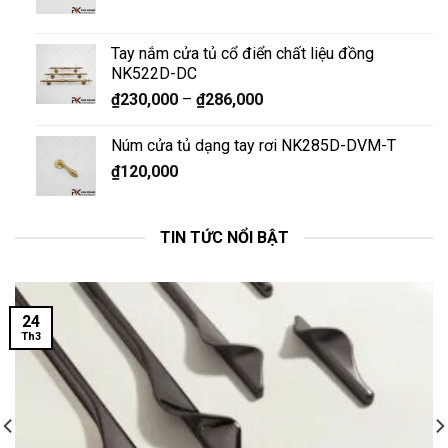
Tay nắm cửa tủ cổ điển chất liệu đồng
NK522D-DC
₫
230,000
–
₫
286,000
Núm cửa tủ dạng tay rơi NK285D-DVM-T
₫
120,000
TIN TỨC NỔI BẬT
24
Th3