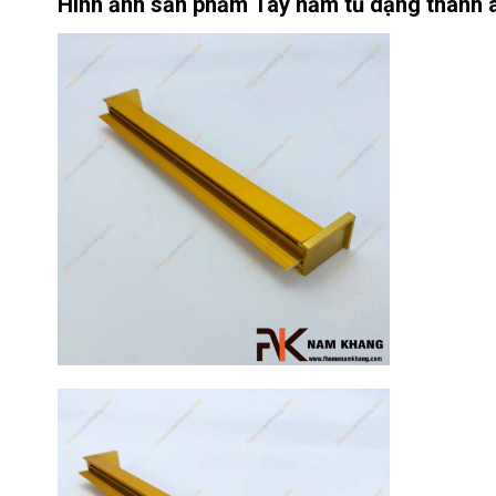
Hình ảnh sản phẩm
Tay nắm tủ dạng thanh
17
Th3
Hướng dẫn
sử dụng tay
nắm tủ hiệu
quả, luôn
bền đẹp
Tay nắm tủ là
một chi tiết
nhỏ nhưng lại
đóng vai trò
quan trọng [...]