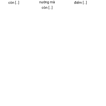
nướng mà
còn [...]
điểm [...]
l
còn [...]