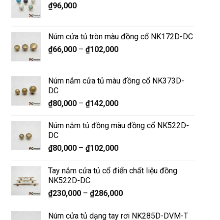
₫
96,000
Núm cửa tủ tròn màu đồng cổ NK172D-DC
₫
66,000
–
₫
102,000
Núm nắm cửa tủ màu đồng cổ NK373D-
DC
₫
80,000
–
₫
142,000
Núm nắm tủ đồng màu đồng cổ NK522D-
DC
₫
80,000
–
₫
102,000
Tay nắm cửa tủ cổ điển chất liệu đồng
NK522D-DC
₫
230,000
–
₫
286,000
Núm cửa tủ dạng tay rơi NK285D-DVM-T