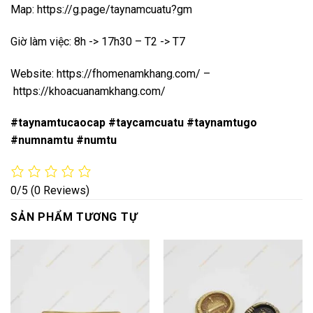
Map:
https://g.page/taynamcuatu?gm
Giờ làm việc: 8h -> 17h30 – T2 -> T7
Website:
https://fhomenamkhang.com/
–
https://khoacuanamkhang.com/
#taynamtucaocap #taycamcuatu #taynamtugo
#numnamtu #numtu
0/5
(0 Reviews)
SẢN PHẨM TƯƠNG TỰ