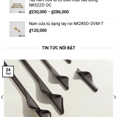
NK522D-DC
₫
230,000
–
₫
286,000
Núm cửa tủ dạng tay rơi NK285D-DVM-T
₫
120,000
TIN TỨC NỔI BẬT
24
Th3