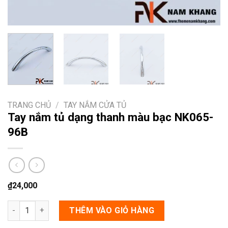
TRANG CHỦ
/
TAY NẮM CỬA TỦ
Tay nắm tủ dạng thanh màu bạc NK065-
96B
₫
24,000
Tay nắm tủ dạng thanh màu bạc NK065-96B số lượng
THÊM VÀO GIỎ HÀNG