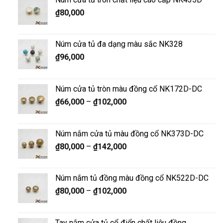
₫
80,000
Núm cửa tủ đa dạng màu sắc NK328
₫
96,000
Núm cửa tủ tròn màu đồng cổ NK172D-DC
₫
66,000
–
₫
102,000
Núm nắm cửa tủ màu đồng cổ NK373D-DC
₫
80,000
–
₫
142,000
Núm nắm tủ đồng màu đồng cổ NK522D-DC
₫
80,000
–
₫
102,000
Tay nắm cửa tủ cổ điển chất liệu đồng