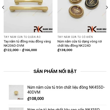
TAY NẮM CỬA TỦ QUẦN ÁO
TAY NẮM CỬA TỦ CỔ ĐIỂN
Tay nắm tủ đồng màu đồng vàng
Núm nắm cửa tủ dạng vòng rơi
NK206D-DVM
chất liệu đồng NK224D
₫
122,000
–
₫
166,000
₫
138,000
SẢN PHẨM NỔI BẬT
Núm nắm cửa tủ tròn chất liệu đồng NK455D-
40DVM
₫
108,000
Núm cửa tủ tròn chất liệu cao cấp NK435D