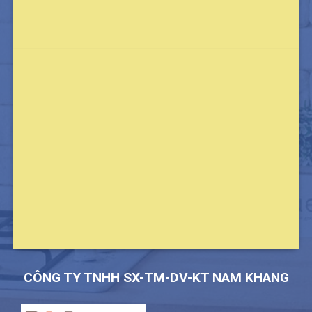
CÔNG TY TNHH SX-TM-DV-KT NAM KHANG