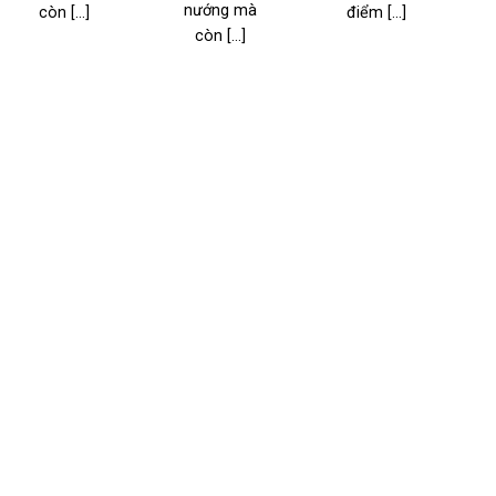
nướng mà
còn [...]
điểm [...]
l
còn [...]