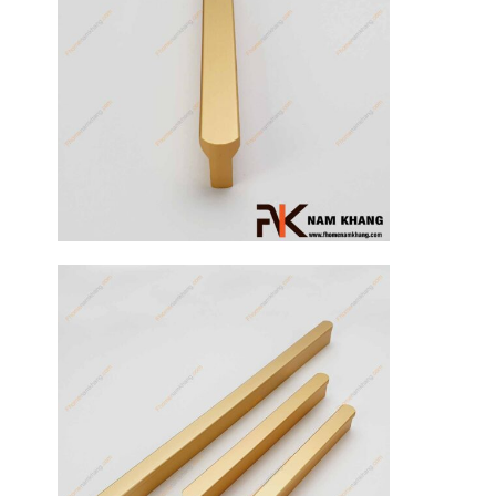
17
Th3
Hướng dẫn
sử dụng tay
nắm tủ hiệu
quả, luôn
bền đẹp
Tay nắm tủ là
một chi tiết
nhỏ nhưng lại
đóng vai trò
quan trọng [...]