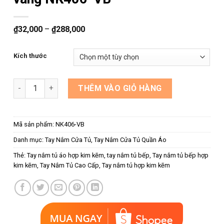
₫
32,000
–
₫
288,000
Kích thước
Tay nắm tủ dạng thanh màu vàng NK406-VB số lượng
THÊM VÀO GIỎ HÀNG
Mã sản phẩm:
NK406-VB
Danh mục:
Tay Nắm Cửa Tủ
,
Tay Nắm Cửa Tủ Quần Áo
Thẻ:
Tay nắm tủ áo hợp kim kẽm
,
tay nắm tủ bếp
,
Tay nắm tủ bếp hợp
kim kẽm
,
Tay Nắm Tủ Cao Cấp
,
Tay nắm tủ hợp kim kẽm