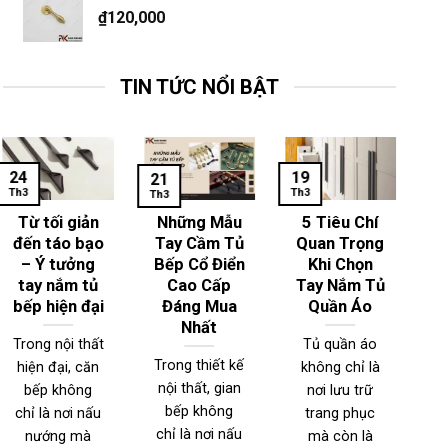
₫
120,000
TIN TỨC NỔI BẬT
24
19
1
21
Th3
Th3
Th
Th3
Từ tối giản
Những Mẫu
5 Tiêu Chí
đến táo bạo
Tay Cầm Tủ
Quan Trọng
– Ý tưởng
Bếp Cổ Điển
Khi Chọn
T
tay nắm tủ
Cao Cấp
Tay Nắm Tủ
bếp hiện đại
Đáng Mua
Quần Áo
Nhất
Trong nội thất
Tủ quần áo
Trong thiết kế
hiện đại, căn
không chỉ là
T
nội thất, gian
bếp không
nơi lưu trữ
n
bếp không
chỉ là nơi nấu
trang phục
đ
chỉ là nơi nấu
nướng mà
mà còn là