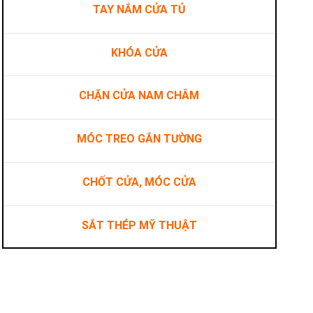
TAY NẮM CỬA TỦ
KHÓA CỬA
CHẶN CỬA NAM CHÂM
MÓC TREO GẮN TƯỜNG
CHỐT CỬA, MÓC CỬA
SẮT THÉP MỸ THUẬT