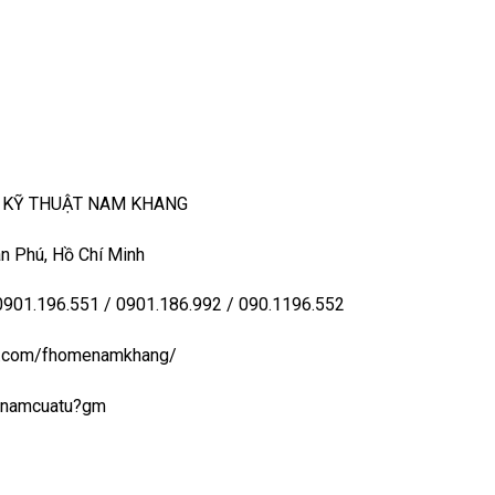
– KỸ THUẬT NAM KHANG
n Phú, Hồ Chí Minh
 0901.196.551 / 0901.186.992 / 090.1196.552
ook.com/fhomenamkhang/
aynamcuatu?gm