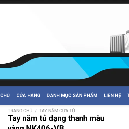
 CHỦ
CỬA HÀNG
DANH MỤC SẢN PHẨM
LIÊN HỆ
TRANG CHỦ
/
TAY NẮM CỬA TỦ
Tay nắm tủ dạng thanh màu
vàng NK406-VB