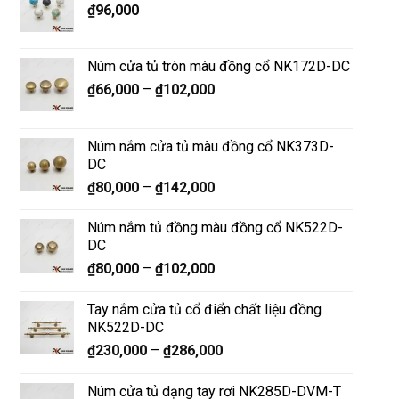
₫
96,000
Núm cửa tủ tròn màu đồng cổ NK172D-DC
₫
66,000
–
₫
102,000
Núm nắm cửa tủ màu đồng cổ NK373D-
DC
₫
80,000
–
₫
142,000
Núm nắm tủ đồng màu đồng cổ NK522D-
DC
₫
80,000
–
₫
102,000
Tay nắm cửa tủ cổ điển chất liệu đồng
NK522D-DC
₫
230,000
–
₫
286,000
Núm cửa tủ dạng tay rơi NK285D-DVM-T