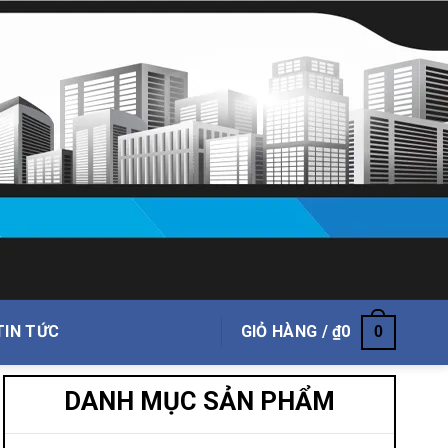
TIN TỨC
GIỎ HÀNG /
₫
0
0
DANH MỤC SẢN PHẨM