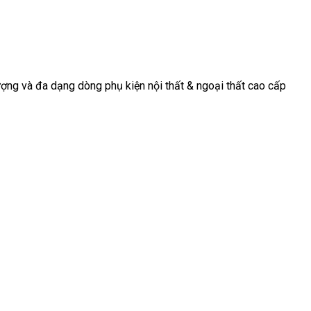
động, nơi mà
tiếp tục
trọng và tinh
mỗi chi tiết
chứng kiến sự
tế cho [...]
[...]
[...]
ợng và đa dạng dòng phụ kiện nội thất & ngoại thất cao cấp