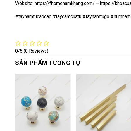
Website:
https://fhomenamkhang.com/
–
https://khoac
#taynamtucaocap #taycamcuatu #taynamtugo #numnam
0/5
(0 Reviews)
SẢN PHẨM TƯƠNG TỰ