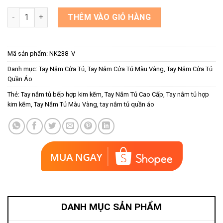
Tay nắm tủ bếp dạng thanh tròn màu vàng NK238-V số lượng
THÊM VÀO GIỎ HÀNG
Mã sản phẩm:
NK238_V
Danh mục:
Tay Nắm Cửa Tủ
,
Tay Nắm Cửa Tủ Màu Vàng
,
Tay Nắm Cửa Tủ
Quần Áo
Thẻ:
Tay nắm tủ bếp hợp kim kẽm
,
Tay Nắm Tủ Cao Cấp
,
Tay nắm tủ hợp
kim kẽm
,
Tay Nắm Tủ Màu Vàng
,
tay nắm tủ quần áo
DANH MỤC SẢN PHẨM