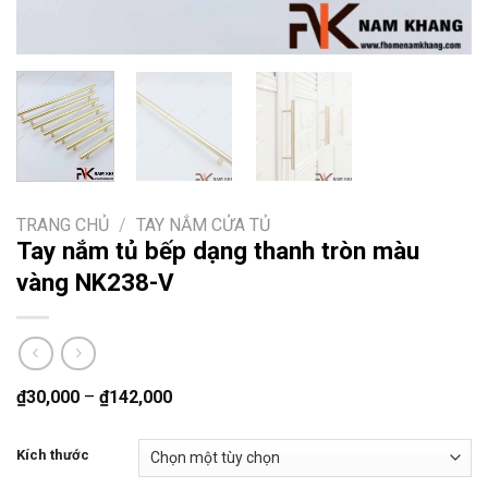
TRANG CHỦ
/
TAY NẮM CỬA TỦ
Tay nắm tủ bếp dạng thanh tròn màu
vàng NK238-V
₫
30,000
–
₫
142,000
Kích thước