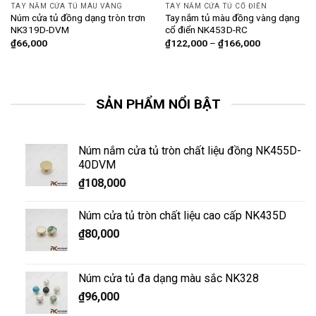
TAY NẮM CỬA TỦ MÀU VÀNG
TAY NẮM CỬA TỦ CỔ ĐIỂN
Núm cửa tủ đồng dạng tròn trơn
Tay nắm tủ màu đồng vàng dạng
NK319D-DVM
cổ điển NK453D-RC
₫
66,000
₫
122,000
–
₫
166,000
SẢN PHẨM NỔI BẬT
Núm nắm cửa tủ tròn chất liệu đồng NK455D-
40DVM
₫
108,000
Núm cửa tủ tròn chất liệu cao cấp NK435D
₫
80,000
Núm cửa tủ đa dạng màu sắc NK328
₫
96,000