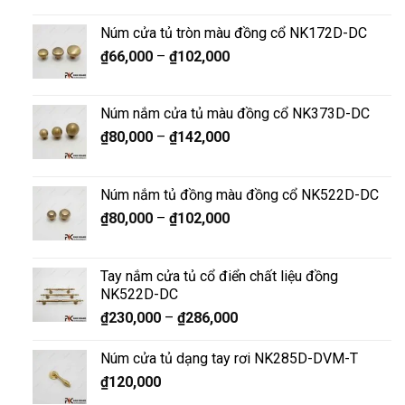
Núm cửa tủ tròn màu đồng cổ NK172D-DC
₫
66,000
–
₫
102,000
Núm nắm cửa tủ màu đồng cổ NK373D-DC
₫
80,000
–
₫
142,000
Núm nắm tủ đồng màu đồng cổ NK522D-DC
₫
80,000
–
₫
102,000
Tay nắm cửa tủ cổ điển chất liệu đồng
NK522D-DC
₫
230,000
–
₫
286,000
Núm cửa tủ dạng tay rơi NK285D-DVM-T
₫
120,000