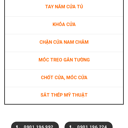
TAY NẮM CỬA TỦ
KHÓA CỬA
CHẶN CỬA NAM CHÂM
MÓC TREO GẮN TƯỜNG
CHỐT CỬA, MÓC CỬA
SẮT THÉP MỸ THUẬT
0901.196.992
0901.196.224