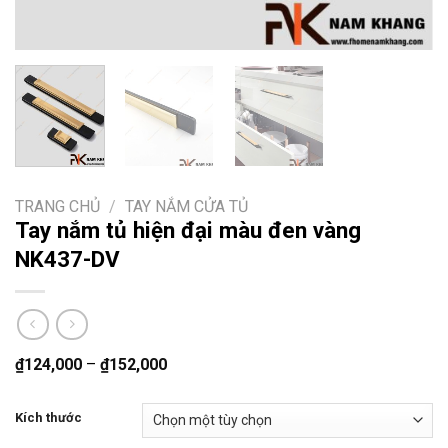
TRANG CHỦ
/
TAY NẮM CỬA TỦ
Tay nắm tủ hiện đại màu đen vàng
NK437-DV
₫
124,000
–
₫
152,000
Kích thước