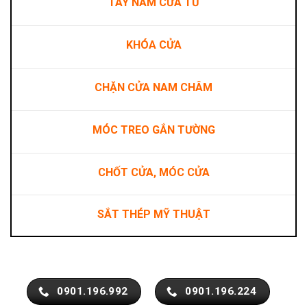
TAY NẮM CỬA TỦ
KHÓA CỬA
CHẶN CỬA NAM CHÂM
MÓC TREO GẮN TƯỜNG
CHỐT CỬA, MÓC CỬA
SẮT THÉP MỸ THUẬT
0901.196.992
0901.196.224