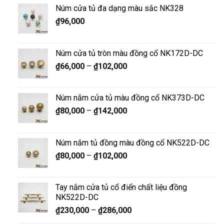
Núm cửa tủ đa dạng màu sắc NK328
₫
96,000
Núm cửa tủ tròn màu đồng cổ NK172D-DC
₫
66,000
–
₫
102,000
Núm nắm cửa tủ màu đồng cổ NK373D-DC
₫
80,000
–
₫
142,000
Núm nắm tủ đồng màu đồng cổ NK522D-DC
₫
80,000
–
₫
102,000
Tay nắm cửa tủ cổ điển chất liệu đồng
NK522D-DC
₫
230,000
–
₫
286,000