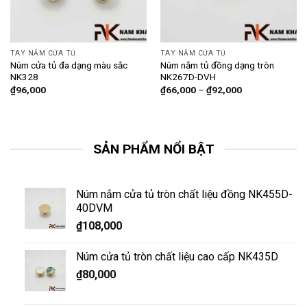
TAY NẮM CỬA TỦ
TAY NẮM CỬA TỦ
Núm cửa tủ đa dạng màu sắc
Núm nắm tủ đồng dạng tròn
NK328
NK267D-DVH
₫
96,000
₫
66,000
–
₫
92,000
SẢN PHẨM NỔI BẬT
Núm nắm cửa tủ tròn chất liệu đồng NK455D-
40DVM
₫
108,000
Núm cửa tủ tròn chất liệu cao cấp NK435D
₫
80,000