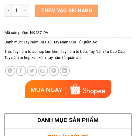
Tay nắm tủ hiện đại màu đen vàng NK437-DV số lượng
THÊM VÀO GIỎ HÀNG
Mã sản phẩm:
NK437_DV
Danh mục:
Tay Nắm Cửa Tủ
,
Tay Nắm Cửa Tủ Quần Áo
Thẻ:
Tay nắm tủ áo hợp kim kẽm
,
tay nắm tủ bếp
,
Tay Nắm Tủ Cao Cấp
,
Tay nắm tủ hợp kim kẽm
,
tay nắm tủ quần áo
DANH MỤC SẢN PHẨM