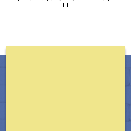
[...]