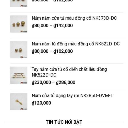
Núm nắm cửa tủ màu đồng cổ NK373D-DC
₫
80,000
–
₫
142,000
Núm nắm tủ đồng màu đồng cổ NK522D-DC
₫
80,000
–
₫
102,000
Tay nắm cửa tủ cổ điển chất liệu đồng
NK522D-DC
₫
230,000
–
₫
286,000
Núm cửa tủ dạng tay rơi NK285D-DVM-T
₫
120,000
TIN TỨC NỔI BẬT