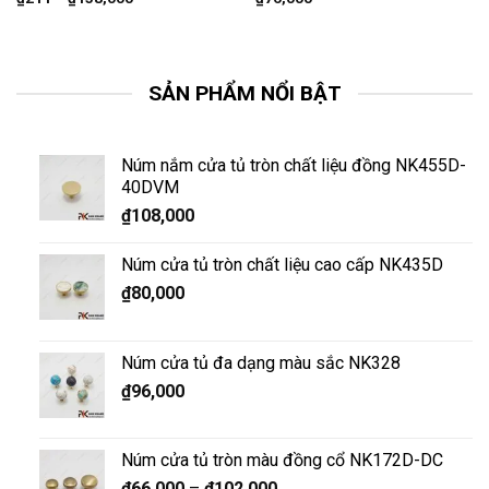
SẢN PHẨM NỔI BẬT
Núm nắm cửa tủ tròn chất liệu đồng NK455D-
40DVM
₫
108,000
Núm cửa tủ tròn chất liệu cao cấp NK435D
₫
80,000
Núm cửa tủ đa dạng màu sắc NK328
₫
96,000
Núm cửa tủ tròn màu đồng cổ NK172D-DC
₫
66,000
–
₫
102,000