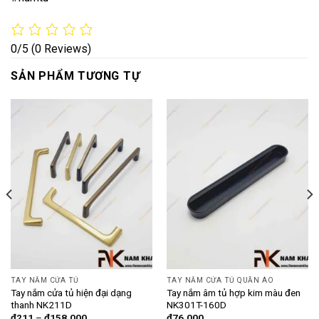
0/5
(0 Reviews)
SẢN PHẨM TƯƠNG TỰ
TAY NẮM CỬA TỦ
TAY NẮM CỬA TỦ QUẦN ÁO
Tay nắm cửa tủ hiện đại dạng
Tay nắm âm tủ hợp kim màu đen
thanh NK211D
NK301T-160D
₫
211
–
₫
158,000
₫
76,000