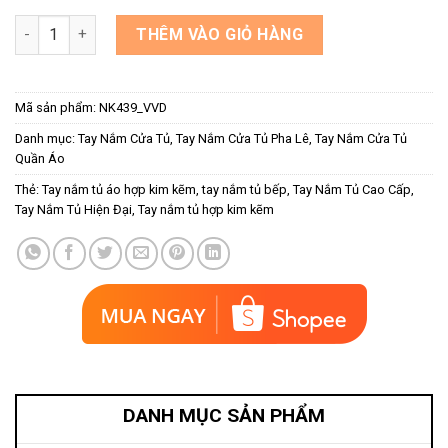
Tay nắm tủ kết hợp đá pha lê NK439-VVD số lượng
THÊM VÀO GIỎ HÀNG
Mã sản phẩm:
NK439_VVD
Danh mục:
Tay Nắm Cửa Tủ
,
Tay Nắm Cửa Tủ Pha Lê
,
Tay Nắm Cửa Tủ
Quần Áo
Thẻ:
Tay nắm tủ áo hợp kim kẽm
,
tay nắm tủ bếp
,
Tay Nắm Tủ Cao Cấp
,
Tay Nắm Tủ Hiện Đại
,
Tay nắm tủ hợp kim kẽm
DANH MỤC SẢN PHẨM