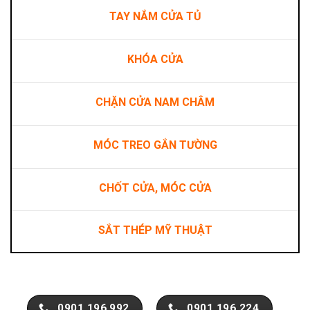
TAY NẮM CỬA TỦ
KHÓA CỬA
CHẶN CỬA NAM CHÂM
MÓC TREO GẮN TƯỜNG
CHỐT CỬA, MÓC CỬA
SẮT THÉP MỸ THUẬT
0901.196.992
0901.196.224