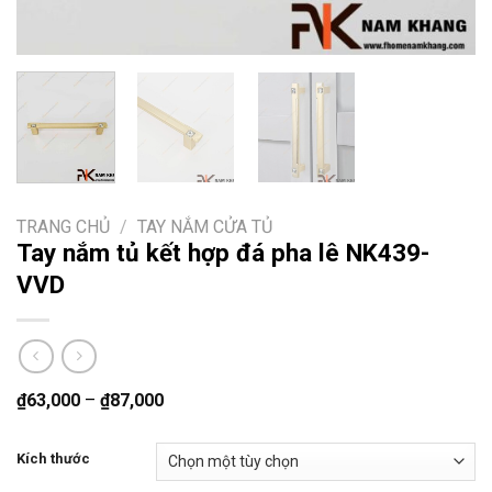
TRANG CHỦ
/
TAY NẮM CỬA TỦ
Tay nắm tủ kết hợp đá pha lê NK439-
VVD
₫
63,000
–
₫
87,000
Kích thước