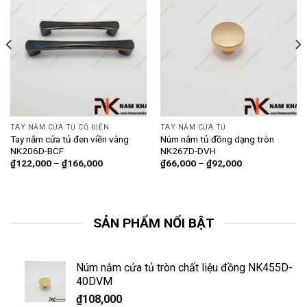
TAY NẮM CỬA TỦ CỔ ĐIỂN
TAY NẮM CỬA TỦ
Tay nắm cửa tủ đen viền vàng
Núm nắm tủ đồng dạng tròn
NK206D-BCF
NK267D-DVH
₫
122,000
–
₫
166,000
₫
66,000
–
₫
92,000
SẢN PHẨM NỔI BẬT
Núm nắm cửa tủ tròn chất liệu đồng NK455D-
40DVM
₫
108,000