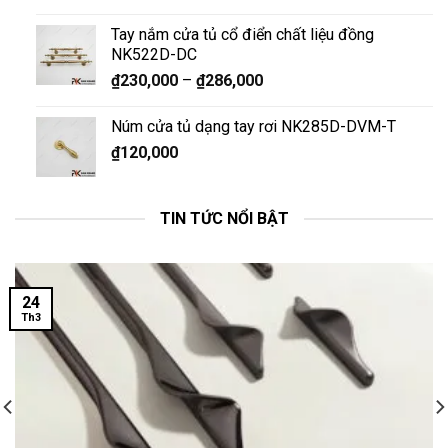
Tay nắm cửa tủ cổ điển chất liệu đồng
NK522D-DC
₫
230,000
–
₫
286,000
Núm cửa tủ dạng tay rơi NK285D-DVM-T
₫
120,000
TIN TỨC NỔI BẬT
24
Th3