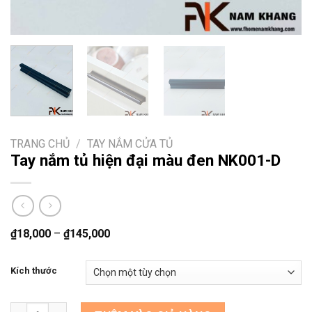
TRANG CHỦ
/
TAY NẮM CỬA TỦ
Tay nắm tủ hiện đại màu đen NK001-D
₫
18,000
–
₫
145,000
Kích thước
Tay nắm tủ hiện đại màu đen NK001-D số lượng