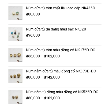
Núm cửa tủ tròn chất liệu cao cấp NK435D
₫
80,000
Núm cửa tủ đa dạng màu sắc NK328
₫
96,000
Núm cửa tủ tròn màu đồng cổ NK172D-DC
₫
66,000
–
₫
102,000
Núm nắm cửa tủ màu đồng cổ NK373D-DC
₫
80,000
–
₫
142,000
Núm nắm tủ đồng màu đồng cổ NK522D-DC
₫
80,000
–
₫
102,000