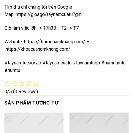
Tìm địa chỉ chúng tôi trên Google
Map:
https://g.page/taynamcuatu?gm
Giờ làm việc: 8h -> 17h30 – T2 -> T7
Website:
https://fhomenamkhang.com/
–
https://khoacuanamkhang.com/
#taynamtucaocap #taycamcuatu #taynamtugo #numnamtu
#numtu
0/5
(0 Reviews)
SẢN PHẨM TƯƠNG TỰ