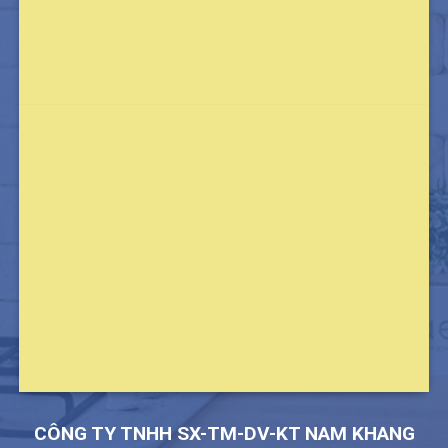
CÔNG TY TNHH SX-TM-DV-KT NAM KHANG