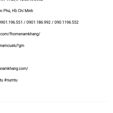
n Phú, Hồ Chí Minh
 0901.196.551 / 0901.186.992 / 090.1196.552
ook.com/fhomenamkhang/
aynamcuatu?gm
uanamkhang.com/
tu #numtu