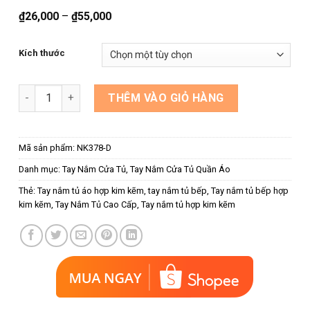
₫
26,000
–
₫
55,000
Kích thước
Tay nắm tủ màu đen NK378-D số lượng
THÊM VÀO GIỎ HÀNG
Mã sản phẩm:
NK378-D
Danh mục:
Tay Nắm Cửa Tủ
,
Tay Nắm Cửa Tủ Quần Áo
Thẻ:
Tay nắm tủ áo hợp kim kẽm
,
tay nắm tủ bếp
,
Tay nắm tủ bếp hợp
kim kẽm
,
Tay Nắm Tủ Cao Cấp
,
Tay nắm tủ hợp kim kẽm