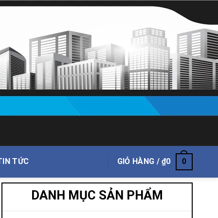
TIN TỨC
GIỎ HÀNG /
₫
0
0
DANH MỤC SẢN PHẨM