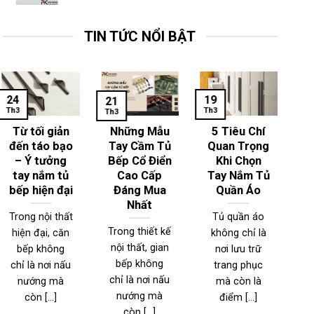
TIN TỨC NỔI BẬT
24
19
1
21
Th3
Th3
Th
Th3
Từ tối giản
Những Mẫu
5 Tiêu Chí
đến táo bạo
Tay Cầm Tủ
Quan Trọng
– Ý tưởng
Bếp Cổ Điển
Khi Chọn
T
tay nắm tủ
Cao Cấp
Tay Nắm Tủ
bếp hiện đại
Đáng Mua
Quần Áo
Nhất
Trong nội thất
Tủ quần áo
Trong thiết kế
hiện đại, căn
không chỉ là
T
nội thất, gian
bếp không
nơi lưu trữ
n
bếp không
chỉ là nơi nấu
trang phục
đ
chỉ là nơi nấu
nướng mà
mà còn là
nướng mà
còn [...]
điểm [...]
l
còn [...]