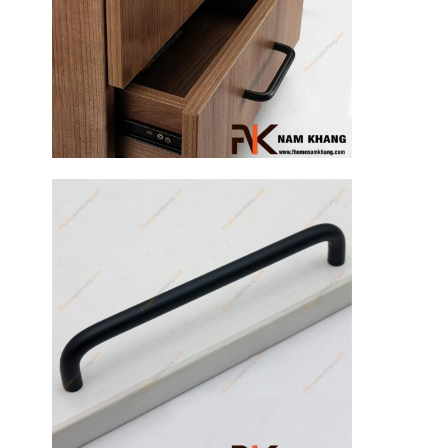
17
Th3
Hướng dẫn
sử dụng tay
nắm tủ hiệu
quả, luôn
bền đẹp
Tay nắm tủ là
một chi tiết
nhỏ nhưng lại
đóng vai trò
quan trọng [...]