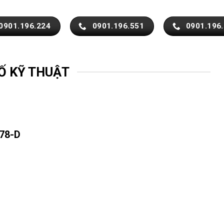
0901.196.224
0901.196.551
0901.196
Ố KỸ THUẬT
378-D