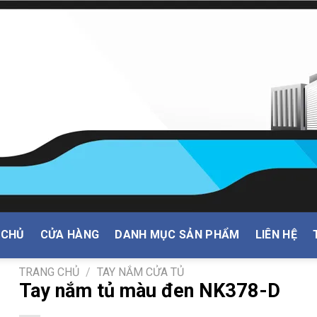
 CHỦ
CỬA HÀNG
DANH MỤC SẢN PHẨM
LIÊN HỆ
TRANG CHỦ
/
TAY NẮM CỬA TỦ
Tay nắm tủ màu đen NK378-D