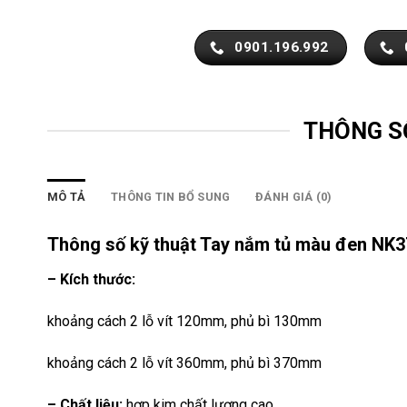
0901.196.992
THÔNG S
MÔ TẢ
THÔNG TIN BỔ SUNG
ĐÁNH GIÁ (0)
Thông số kỹ thuật Tay nắm tủ màu đen NK
– Kích thước:
khoảng cách 2 lỗ vít 120mm, phủ bì 130mm
khoảng cách 2 lỗ vít 360mm, phủ bì 370mm
– Chất liệu:
hợp kim chất lượng cao