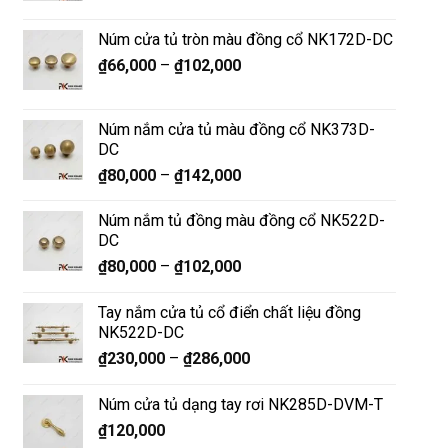
Núm cửa tủ tròn màu đồng cổ NK172D-DC
₫
66,000
–
₫
102,000
Núm nắm cửa tủ màu đồng cổ NK373D-
DC
₫
80,000
–
₫
142,000
Núm nắm tủ đồng màu đồng cổ NK522D-
DC
₫
80,000
–
₫
102,000
Tay nắm cửa tủ cổ điển chất liệu đồng
NK522D-DC
₫
230,000
–
₫
286,000
Núm cửa tủ dạng tay rơi NK285D-DVM-T
₫
120,000