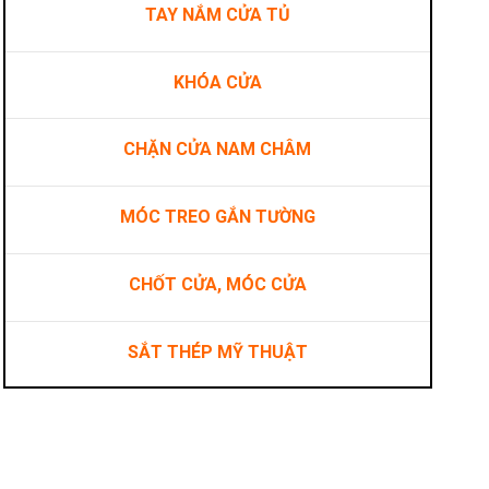
TAY NẮM CỬA TỦ
KHÓA CỬA
CHẶN CỬA NAM CHÂM
MÓC TREO GẮN TƯỜNG
CHỐT CỬA, MÓC CỬA
SẮT THÉP MỸ THUẬT