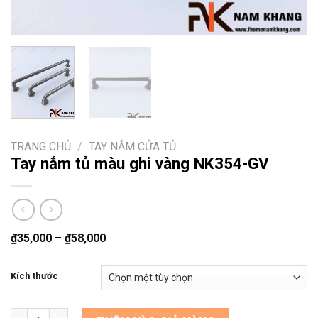
TRANG CHỦ
/
TAY NẮM CỬA TỦ
Tay nắm tủ màu ghi vàng NK354-GV
₫
35,000
–
₫
58,000
Kích thước
Tay nắm tủ màu ghi vàng NK354-GV số lượng