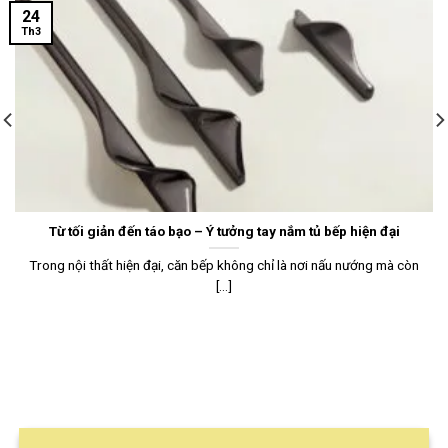
24
Th3
Từ tối giản đến táo bạo – Ý tưởng tay nắm tủ bếp hiện đại
Trong nội thất hiện đại, căn bếp không chỉ là nơi nấu nướng mà còn
[...]