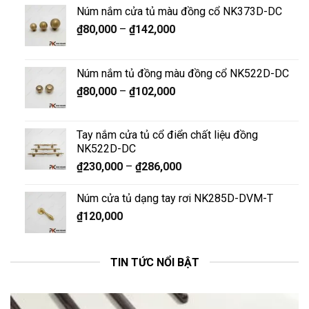
Núm nắm cửa tủ màu đồng cổ NK373D-DC
₫
80,000
–
₫
142,000
Núm nắm tủ đồng màu đồng cổ NK522D-DC
₫
80,000
–
₫
102,000
Tay nắm cửa tủ cổ điển chất liệu đồng
NK522D-DC
₫
230,000
–
₫
286,000
Núm cửa tủ dạng tay rơi NK285D-DVM-T
₫
120,000
TIN TỨC NỔI BẬT