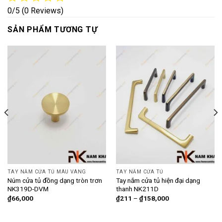
0/5
(0 Reviews)
SẢN PHẨM TƯƠNG TỰ
TAY NẮM CỬA TỦ MÀU VÀNG
TAY NẮM CỬA TỦ
Núm cửa tủ đồng dạng tròn trơn
Tay nắm cửa tủ hiện đại dạng
NK319D-DVM
thanh NK211D
₫
66,000
₫
211
–
₫
158,000