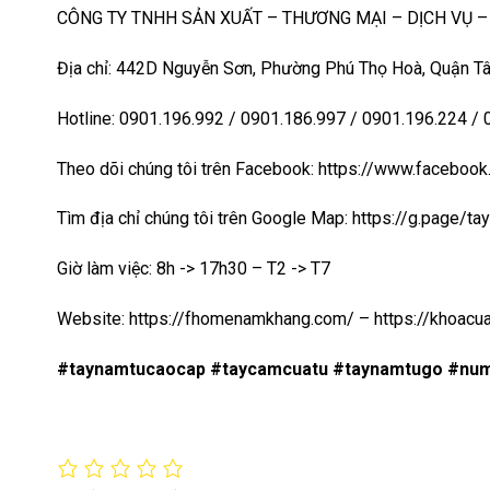
CÔNG TY TNHH SẢN XUẤT – THƯƠNG MẠI – DỊCH VỤ 
Địa chỉ: 442D Nguyễn Sơn, Phường Phú Thọ Hoà, Quận Tâ
Hotline: 0901.196.992 / 0901.186.997 / 0901.196.224 /
Theo dõi chúng tôi trên Facebook: https://www.faceb
Tìm địa chỉ chúng tôi trên Google Map:
https://g.page/t
Giờ làm việc: 8h -> 17h30 – T2 -> T7
Website:
https://fhomenamkhang.com/
–
https://khoac
#taynamtucaocap #taycamcuatu #taynamtugo #nu