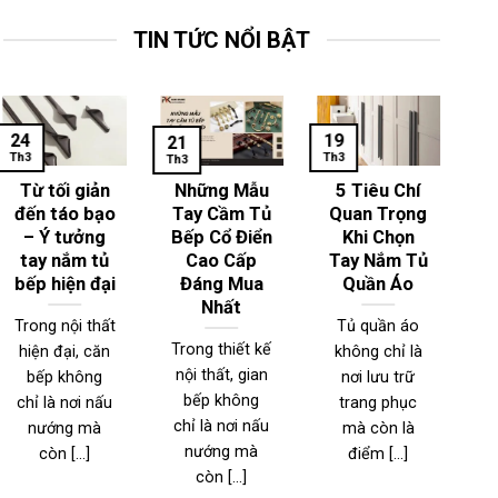
TIN TỨC NỔI BẬT
24
19
1
21
Th3
Th3
Th
Th3
Từ tối giản
Những Mẫu
5 Tiêu Chí
đến táo bạo
Tay Cầm Tủ
Quan Trọng
– Ý tưởng
Bếp Cổ Điển
Khi Chọn
T
tay nắm tủ
Cao Cấp
Tay Nắm Tủ
bếp hiện đại
Đáng Mua
Quần Áo
Nhất
Trong nội thất
Tủ quần áo
Trong thiết kế
hiện đại, căn
không chỉ là
T
nội thất, gian
bếp không
nơi lưu trữ
n
bếp không
chỉ là nơi nấu
trang phục
đ
chỉ là nơi nấu
nướng mà
mà còn là
nướng mà
còn [...]
điểm [...]
l
còn [...]