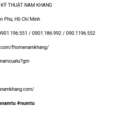
– KỸ THUẬT NAM KHANG
n Phú, Hồ Chí Minh
 0901.196.551 / 0901.186.992 / 090.1196.552
ook.com/fhomenamkhang/
aynamcuatu?gm
uanamkhang.com/
mnamtu #numtu