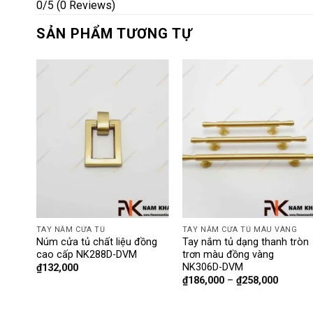
0/5
(0 Reviews)
SẢN PHẨM TƯƠNG TỰ
G
TAY NẮM CỬA TỦ
TAY NẮM CỬA TỦ MÀU VÀNG
tròn
Núm cửa tủ chất liệu đồng
Tay nắm tủ dạng thanh tròn
cao cấp NK288D-DVM
trơn màu đồng vàng
NK306D-DVM
₫
132,000
₫
186,000
–
₫
258,000