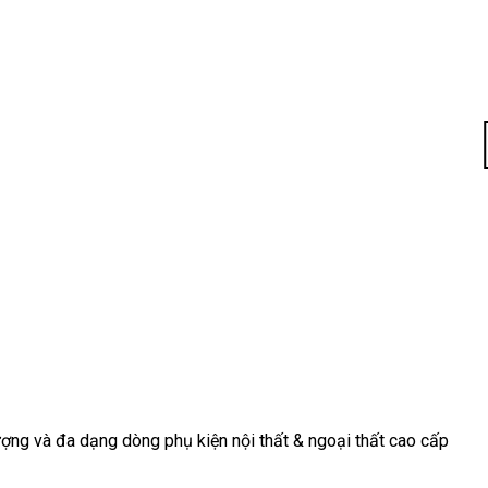
11
14
13
Th3
Th3
Th3
Điều Gì Tạo
Bộ Sưu Tập
TOP 5+
Nên Sự
Tay Nắm
mẫu tay
Khác Biệt?
Cửa Tủ Màu
nắm tủ màu
Khám Phá
Vàng Mới
đồng cổ
Tay Nắm Tủ
Nhất Năm
đẹp, bán
“Hot
2025
chạy 2025
Trend”
Bước sang
Màu đồng cổ
Trong thế giới
năm 2025, xu
mang đến vẻ
thiết kế nội
hướng thiết
đẹp hoài
thất đầy biến
kế nội thất
niệm, sang
ợng và đa dạng dòng phụ kiện nội thất & ngoại thất cao cấp
động, nơi mà
tiếp tục
trọng và tinh
mỗi chi tiết
chứng kiến sự
tế cho [...]