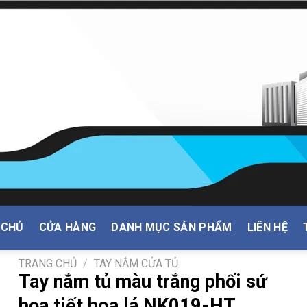
 CHỦ
CỬA HÀNG
DANH MỤC SẢN PHẨM
LIÊN HỆ
TRANG CHỦ
/
TAY NẮM CỬA TỦ
Tay nắm tủ màu trắng phối sứ
họa tiết hoa lá NK019-HT