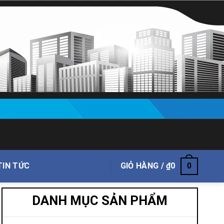
TIN TỨC
GIỎ HÀNG /
₫
0
0
DANH MỤC SẢN PHẨM