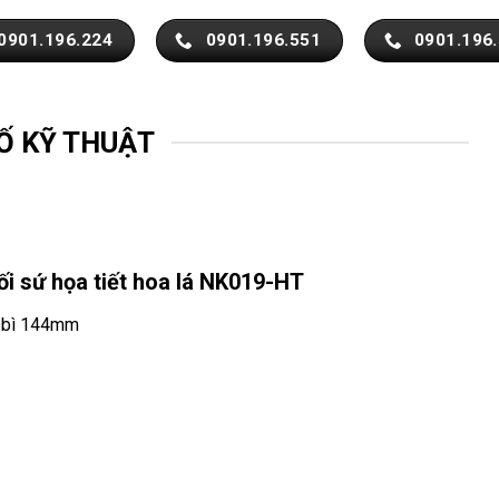
0901.196.224
0901.196.551
0901.196
Ố KỸ THUẬT
i sứ họa tiết hoa lá NK019-HT
ủ bì 144mm