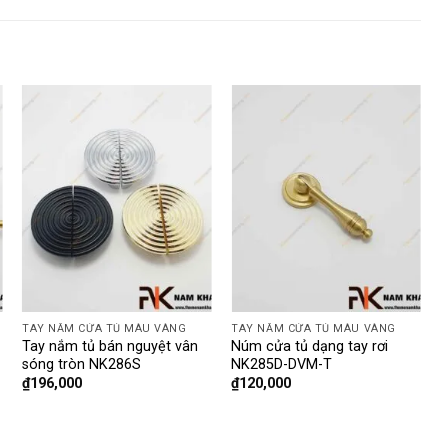
TAY NẮM CỬA TỦ MÀU VÀNG
TAY NẮM CỬA TỦ MÀU VÀNG
T
Tay nắm tủ bán nguyệt vân
Núm cửa tủ dạng tay rơi
T
sóng tròn NK286S
NK285D-DVM-T
₫
196,000
₫
120,000