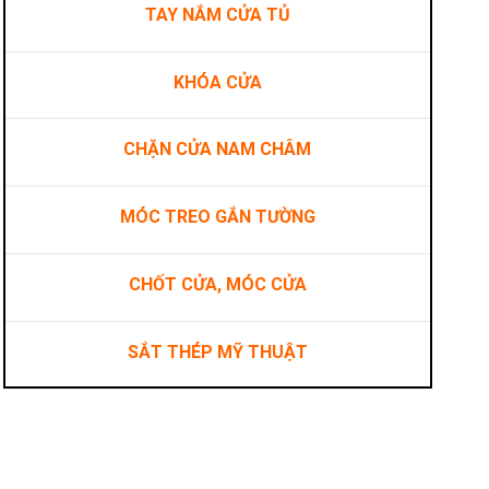
TAY NẮM CỬA TỦ
KHÓA CỬA
CHẶN CỬA NAM CHÂM
ợng
MÓC TREO GẮN TƯỜNG
CHỐT CỬA, MÓC CỬA
SẮT THÉP MỸ THUẬT