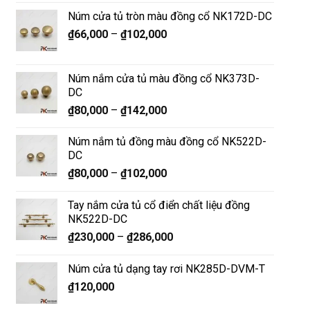
Núm cửa tủ tròn màu đồng cổ NK172D-DC
₫
66,000
–
₫
102,000
Núm nắm cửa tủ màu đồng cổ NK373D-
DC
₫
80,000
–
₫
142,000
Núm nắm tủ đồng màu đồng cổ NK522D-
DC
₫
80,000
–
₫
102,000
Tay nắm cửa tủ cổ điển chất liệu đồng
NK522D-DC
₫
230,000
–
₫
286,000
Núm cửa tủ dạng tay rơi NK285D-DVM-T
₫
120,000