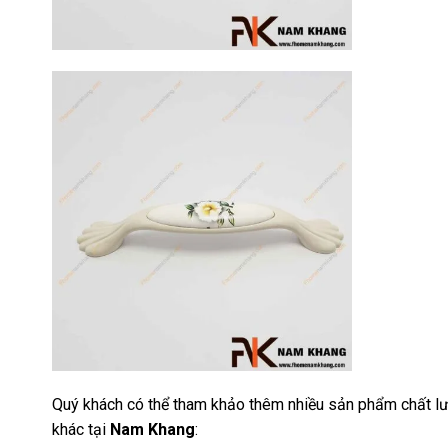
17
Th3
Hướng dẫn
sử dụng tay
nắm tủ hiệu
quả, luôn
bền đẹp
Tay nắm tủ là
một chi tiết
nhỏ nhưng lại
đóng vai trò
quan trọng [...]
Quý khách có thể tham khảo thêm nhiều sản phẩm chất lư
khác tại
Nam Khang
: