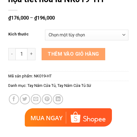
₫
176,000
–
₫
196,000
Kích thước
Tay nắm tủ màu trắng phối sứ họa tiết hoa lá NK019-HT số lư
THÊM VÀO GIỎ HÀNG
Mã sản phẩm:
NK019-HT
Danh mục:
Tay Nắm Cửa Tủ
,
Tay Nắm Cửa Tủ Sứ