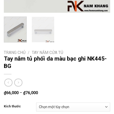
TRANG CHỦ
/
TAY NẮM CỬA TỦ
Tay nắm tủ phối da màu bạc ghi NK445-
BG
₫
66,000
–
₫
76,000
Kích thước