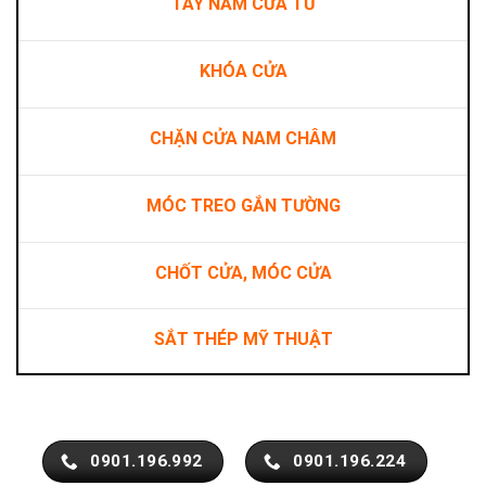
TAY NẮM CỬA TỦ
KHÓA CỬA
CHẶN CỬA NAM CHÂM
MÓC TREO GẮN TƯỜNG
CHỐT CỬA, MÓC CỬA
SẮT THÉP MỸ THUẬT
0901.196.992
0901.196.224