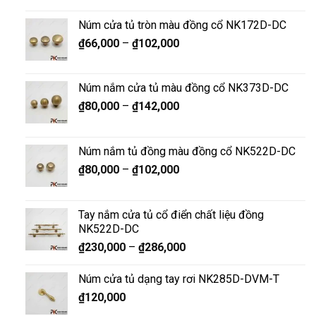
Núm cửa tủ tròn màu đồng cổ NK172D-DC
₫
66,000
–
₫
102,000
Núm nắm cửa tủ màu đồng cổ NK373D-DC
₫
80,000
–
₫
142,000
Núm nắm tủ đồng màu đồng cổ NK522D-DC
₫
80,000
–
₫
102,000
Tay nắm cửa tủ cổ điển chất liệu đồng
NK522D-DC
₫
230,000
–
₫
286,000
Núm cửa tủ dạng tay rơi NK285D-DVM-T
₫
120,000