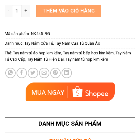
Tay nắm tủ phối da màu bạc ghi NK445-BG số lượng
THÊM VÀO GIỎ HÀNG
Mã sản phẩm:
NK445_BG
Danh mục:
Tay Nắm Cửa Tủ
,
Tay Nắm Cửa Tủ Quần Áo
Thẻ:
Tay nắm tủ áo hợp kim kẽm
,
Tay nắm tủ bếp hợp kim kẽm
,
Tay Nắm
Tủ Cao Cấp
,
Tay Nắm Tủ Hiện Đại
,
Tay nắm tủ hợp kim kẽm
DANH MỤC SẢN PHẨM