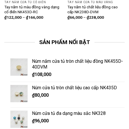
TAY NẮM CỬA TỦ CỔ ĐIỂN
TAY NẮM CỬA TỦ MÀU VÀNG
Tay nắm tủ màu đồng vàng dạng
Tay nắm tủ chất liệu đồng cao
cổ điển NK453D-RC
cấp NK238D-DVM
₫
122,000
–
₫
166,000
₫
66,000
–
₫
238,000
SẢN PHẨM NỔI BẬT
Núm nắm cửa tủ tròn chất liệu đồng NK455D-
40DVM
₫
108,000
Núm cửa tủ tròn chất liệu cao cấp NK435D
₫
80,000
Núm cửa tủ đa dạng màu sắc NK328
₫
96,000