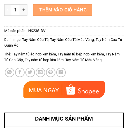
Tay nắm tủ bếp thanh tròn màu vàng NK238-DV số lượng
THÊM VÀO GIỎ HÀNG
Mã sản phẩm:
NK238_DV
Danh mục:
Tay Nắm Cửa Tủ
,
Tay Nắm Cửa Tủ Màu Vàng
,
Tay Nắm Cửa Tủ
Quần Áo
Thẻ:
Tay nắm tủ áo hợp kim kẽm
,
Tay nắm tủ bếp hợp kim kẽm
,
Tay Nắm
Tủ Cao Cấp
,
Tay nắm tủ hợp kim kẽm
,
Tay Nắm Tủ Màu Vàng
DANH MỤC SẢN PHẨM