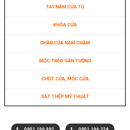
TAY NẮM CỬA TỦ
KHÓA CỬA
CHẶN CỬA NAM CHÂM
MÓC TREO GẮN TƯỜNG
CHỐT CỬA, MÓC CỬA
SẮT THÉP MỸ THUẬT
0901.196.992
0901.196.224