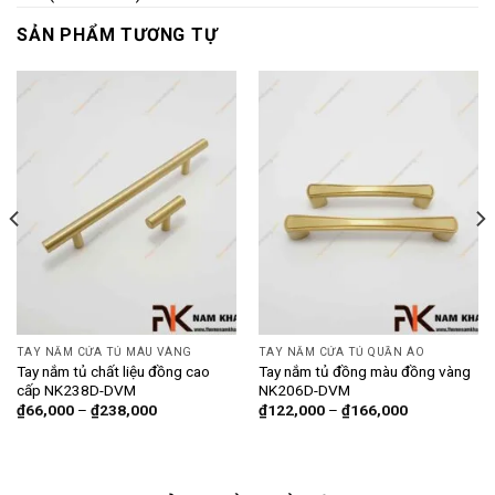
SẢN PHẨM TƯƠNG TỰ
TAY NẮM CỬA TỦ MÀU VÀNG
TAY NẮM CỬA TỦ QUẦN ÁO
Tay nắm tủ chất liệu đồng cao
Tay nắm tủ đồng màu đồng vàng
cấp NK238D-DVM
NK206D-DVM
₫
66,000
–
₫
238,000
₫
122,000
–
₫
166,000