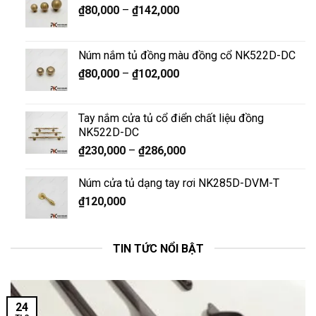
₫
80,000
–
₫
142,000
Núm nắm tủ đồng màu đồng cổ NK522D-DC
₫
80,000
–
₫
102,000
Tay nắm cửa tủ cổ điển chất liệu đồng
NK522D-DC
₫
230,000
–
₫
286,000
Núm cửa tủ dạng tay rơi NK285D-DVM-T
₫
120,000
TIN TỨC NỔI BẬT
24