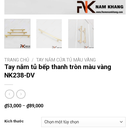
TRANG CHỦ
/
TAY NẮM CỬA TỦ MÀU VÀNG
Tay nắm tủ bếp thanh tròn màu vàng
NK238-DV
₫
53,000
–
₫
89,000
Kích thước