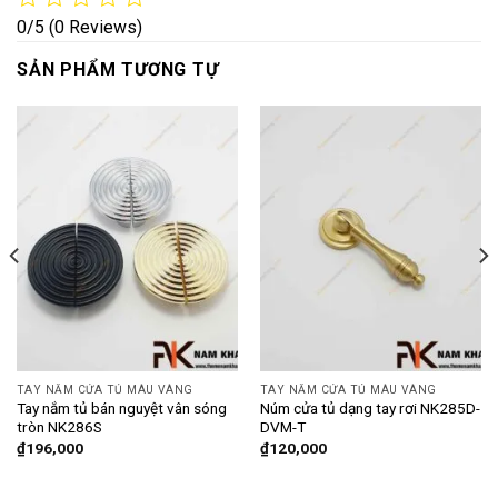
0/5
(0 Reviews)
SẢN PHẨM TƯƠNG TỰ
TAY NẮM CỬA TỦ MÀU VÀNG
TAY NẮM CỬA TỦ MÀU VÀNG
Tay nắm tủ bán nguyệt vân sóng
Núm cửa tủ dạng tay rơi NK285D-
tròn NK286S
DVM-T
₫
196,000
₫
120,000