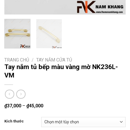
TRANG CHỦ
/
TAY NẮM CỬA TỦ
Tay nắm tủ bếp màu vàng mờ NK236L-
VM
₫
37,000
–
₫
45,000
Kích thước