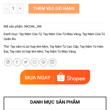
Tay nắm tủ bếp màu vàng mờ NK236L-VM số lượng
THÊM VÀO GIỎ HÀNG
Mã sản phẩm:
NK236L_VM
Danh mục:
Tay Nắm Cửa Tủ
,
Tay Nắm Cửa Tủ Màu Vàng
,
Tay Nắm Cửa Tủ
Quần Áo
Thẻ:
Tay nắm tủ áo hợp kim kẽm
,
Tay Nắm Tủ Cao Cấp
,
Tay Nắm Tủ Hiện
Đại
,
Tay nắm tủ hợp kim kẽm
,
Tay Nắm Tủ Màu Vàng
DANH MỤC SẢN PHẨM