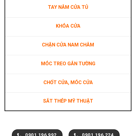
TAY NẮM CỬA TỦ
KHÓA CỬA
CHẶN CỬA NAM CHÂM
MÓC TREO GẮN TƯỜNG
CHỐT CỬA, MÓC CỬA
SẮT THÉP MỸ THUẬT
0901.196.992
0901.196.224