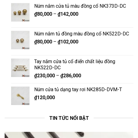
Núm nắm cửa tủ màu đồng cổ NK373D-DC
₫
80,000
–
₫
142,000
Núm nắm tủ đồng màu đồng cổ NK522D-DC
₫
80,000
–
₫
102,000
Tay nắm cửa tủ cổ điển chất liệu đồng
NK522D-DC
₫
230,000
–
₫
286,000
Núm cửa tủ dạng tay rơi NK285D-DVM-T
₫
120,000
TIN TỨC NỔI BẬT