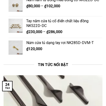
₫
80,000
–
₫
102,000
Tay nắm cửa tủ cổ điển chất liệu đồng
NK522D-DC
₫
230,000
–
₫
286,000
Núm cửa tủ dạng tay rơi NK285D-DVM-T
₫
120,000
TIN TỨC NỔI BẬT
24
Th3