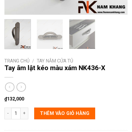
TRANG CHỦ
/
TAY NẮM CỬA TỦ
Tay âm lật kéo màu xám NK436-X
₫
132,000
Tay âm lật kéo màu xám NK436-X số lượng
THÊM VÀO GIỎ HÀNG