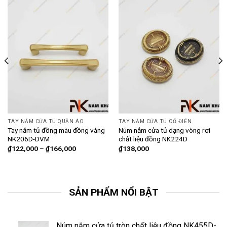
TAY NẮM CỬA TỦ QUẦN ÁO
TAY NẮM CỬA TỦ CỔ ĐIỂN
Tay nắm tủ đồng màu đồng vàng
Núm nắm cửa tủ dạng vòng rơi
NK206D-DVM
chất liệu đồng NK224D
₫
122,000
–
₫
166,000
₫
138,000
SẢN PHẨM NỔI BẬT
Núm nắm cửa tủ tròn chất liệu đồng NK455D-