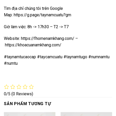
Tìm địa chỉ chúng tôi trên Google
Map:
https://g.page/taynamcuatu?gm
Giờ làm việc: 8h -> 17h30 – T2 -> T7
Website:
https://fhomenamkhang.com/
–
https://khoacuanamkhang.com/
#taynamtucaocap #taycamcuatu #taynamtugo #numnamtu
#numtu
0/5
(0 Reviews)
SẢN PHẨM TƯƠNG TỰ