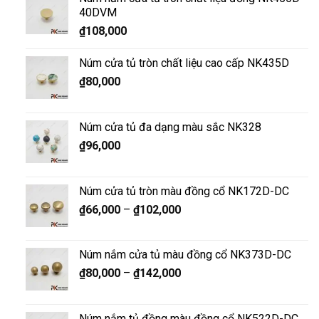
40DVM
₫
108,000
Núm cửa tủ tròn chất liệu cao cấp NK435D
₫
80,000
Núm cửa tủ đa dạng màu sắc NK328
₫
96,000
Núm cửa tủ tròn màu đồng cổ NK172D-DC
₫
66,000
–
₫
102,000
Núm nắm cửa tủ màu đồng cổ NK373D-DC
₫
80,000
–
₫
142,000
Núm nắm tủ đồng màu đồng cổ NK522D-DC