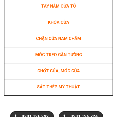
TAY NẮM CỬA TỦ
KHÓA CỬA
CHẶN CỬA NAM CHÂM
MÓC TREO GẮN TƯỜNG
CHỐT CỬA, MÓC CỬA
SẮT THÉP MỸ THUẬT
0901.196.992
0901.196.224