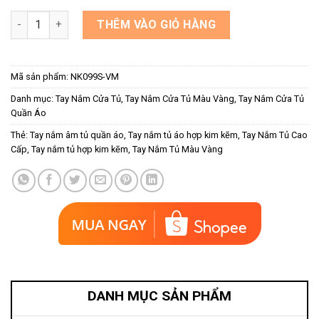
Tay nắm âm tủ hợp kim màu vàng NK099S-VM số lượng
THÊM VÀO GIỎ HÀNG
Mã sản phẩm:
NK099S-VM
Danh mục:
Tay Nắm Cửa Tủ
,
Tay Nắm Cửa Tủ Màu Vàng
,
Tay Nắm Cửa Tủ
Quần Áo
Thẻ:
Tay nắm âm tủ quần áo
,
Tay nắm tủ áo hợp kim kẽm
,
Tay Nắm Tủ Cao
Cấp
,
Tay nắm tủ hợp kim kẽm
,
Tay Nắm Tủ Màu Vàng
DANH MỤC SẢN PHẨM