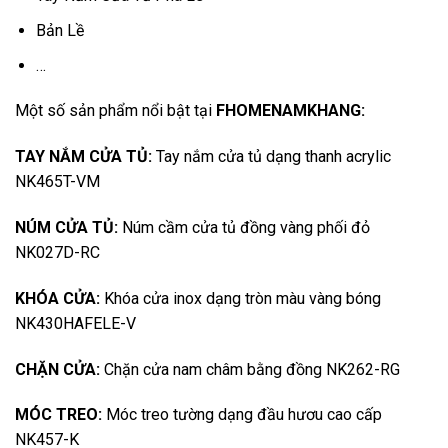
Bản Lề
…
Một số sản phẩm nổi bật tại
FHOMENAMKHANG
:
TAY NẮM CỬA TỦ:
Tay nắm cửa tủ dạng thanh acrylic
NK465T-VM
NÚM CỬA TỦ:
Núm cầm cửa tủ đồng vàng phối đỏ
NK027D-RC
KHÓA CỬA:
Khóa cửa inox dạng tròn màu vàng bóng
NK430HAFELE-V
CHẶN CỬA:
Chặn cửa nam châm bằng đồng NK262-RG
MÓC TREO:
Móc treo tường dạng đầu hươu cao cấp
NK457-K