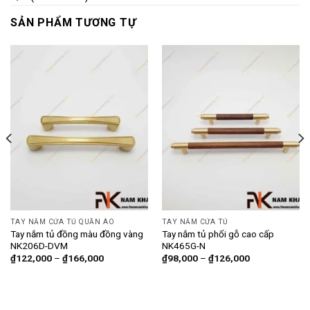
SẢN PHẨM TƯƠNG TỰ
TAY NẮM CỬA TỦ QUẦN ÁO
TAY NẮM CỬA TỦ
Tay nắm tủ đồng màu đồng vàng
Tay nắm tủ phối gỗ cao cấp
NK206D-DVM
NK465G-N
₫
122,000
–
₫
166,000
₫
98,000
–
₫
126,000