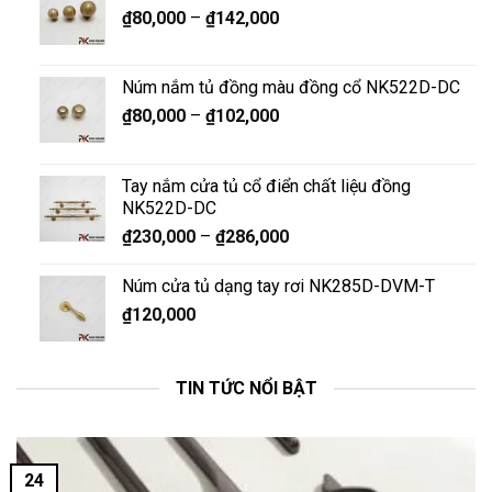
₫
80,000
–
₫
142,000
Núm nắm tủ đồng màu đồng cổ NK522D-DC
₫
80,000
–
₫
102,000
Tay nắm cửa tủ cổ điển chất liệu đồng
NK522D-DC
₫
230,000
–
₫
286,000
Núm cửa tủ dạng tay rơi NK285D-DVM-T
₫
120,000
TIN TỨC NỔI BẬT
24