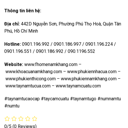
Thông tin liên hệ:
Địa chỉ:
442D Nguyễn Sơn, Phường Phú Thọ Hoà, Quận Tân
Phú, Hồ Chí Minh
Hotline:
0901.196.992 / 0901.186.997 / 0901.196.224 /
0901.196.551 / 0901.186.992 / 090.1196.552
Website:
www.fhomenamkhang.com
–
www.khoacuanamkhang.com
–
www.phukiennhacua.com
–
www.phukienthicong.com
–
www.phukiennamkhang.com
–
www.taynamtucua.com
–
www.taynamcuatu.com
#taynamtucaocap #taycamcuatu #taynamtugo #numnamtu
#numtu
0/5
(0 Reviews)