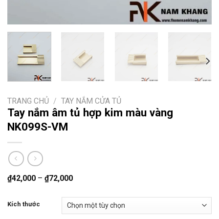
TRANG CHỦ
/
TAY NẮM CỬA TỦ
Tay nắm âm tủ hợp kim màu vàng
NK099S-VM
₫
42,000
–
₫
72,000
Kích thước