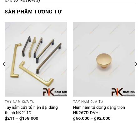
SẢN PHẨM TƯƠNG TỰ
TAY NẮM CỬA TỦ
TAY NẮM CỬA TỦ
Tay nắm cửa tủ hiện đại dạng
Núm nắm tủ đồng dạng tròn
thanh NK211D
NK267D-DVH
₫
211
–
₫
158,000
₫
66,000
–
₫
92,000