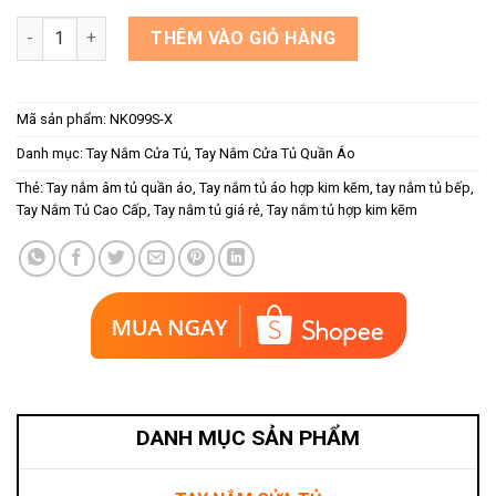
Tay nắm âm tủ hợp kim màu xám NK099S-X số lượng
THÊM VÀO GIỎ HÀNG
Mã sản phẩm:
NK099S-X
Danh mục:
Tay Nắm Cửa Tủ
,
Tay Nắm Cửa Tủ Quần Áo
Thẻ:
Tay nắm âm tủ quần áo
,
Tay nắm tủ áo hợp kim kẽm
,
tay nắm tủ bếp
,
Tay Nắm Tủ Cao Cấp
,
Tay nắm tủ giá rẻ
,
Tay nắm tủ hợp kim kẽm
DANH MỤC SẢN PHẨM