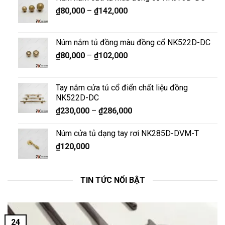
₫
80,000
–
₫
142,000
Núm nắm tủ đồng màu đồng cổ NK522D-DC
₫
80,000
–
₫
102,000
Tay nắm cửa tủ cổ điển chất liệu đồng
NK522D-DC
₫
230,000
–
₫
286,000
Núm cửa tủ dạng tay rơi NK285D-DVM-T
₫
120,000
TIN TỨC NỔI BẬT
24