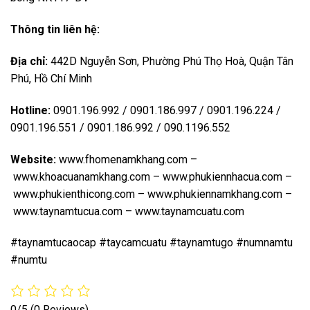
Thông tin liên hệ:
Địa chỉ:
442D Nguyễn Sơn, Phường Phú Thọ Hoà, Quận Tân
Phú, Hồ Chí Minh
Hotline:
0901.196.992 / 0901.186.997 / 0901.196.224 /
0901.196.551 / 0901.186.992 / 090.1196.552
Website:
www.fhomenamkhang.com
–
www.khoacuanamkhang.com
–
www.phukiennhacua.com
–
www.phukienthicong.com
–
www.phukiennamkhang.com
–
www.taynamtucua.com
–
www.taynamcuatu.com
#taynamtucaocap #taycamcuatu #taynamtugo #numnamtu
#numtu
0/5
(0 Reviews)