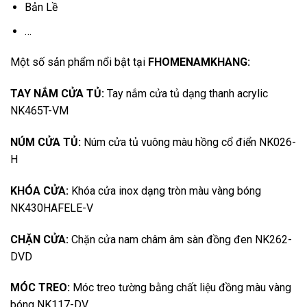
Bản Lề
…
Một số sản phẩm nổi bật tại
FHOMENAMKHANG
:
TAY NẮM CỬA TỦ:
Tay nắm cửa tủ dạng thanh acrylic
NK465T-VM
NÚM CỬA TỦ:
Núm cửa tủ vuông màu hồng cổ điển NK026-
H
KHÓA CỬA:
Khóa cửa inox dạng tròn màu vàng bóng
NK430HAFELE-V
CHẶN CỬA:
Chặn cửa nam châm âm sàn đồng đen NK262-
DVD
MÓC TREO:
Móc treo tường bằng chất liệu đồng màu vàng
bóng NK117-DV