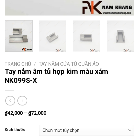
TRANG CHỦ
/
TAY NẮM CỬA TỦ QUẦN ÁO
Tay nắm âm tủ hợp kim màu xám
NK099S-X
₫
42,000
–
₫
72,000
Kích thước