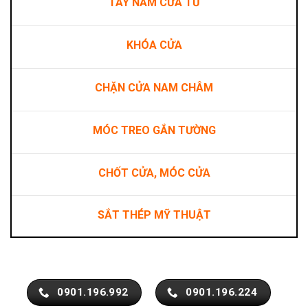
TAY NẮM CỬA TỦ
KHÓA CỬA
CHẶN CỬA NAM CHÂM
MÓC TREO GẮN TƯỜNG
CHỐT CỬA, MÓC CỬA
SẮT THÉP MỸ THUẬT
0901.196.992
0901.196.224