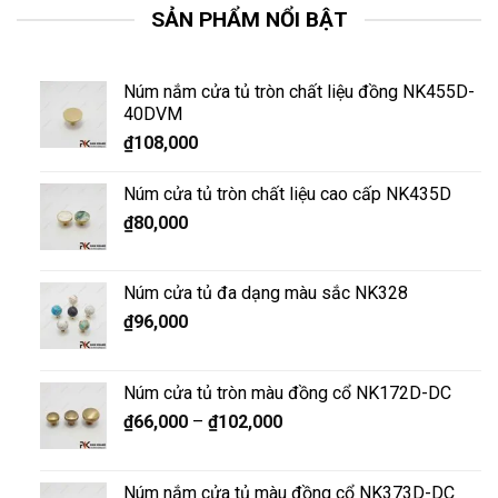
SẢN PHẨM NỔI BẬT
Núm nắm cửa tủ tròn chất liệu đồng NK455D-
40DVM
₫
108,000
Núm cửa tủ tròn chất liệu cao cấp NK435D
₫
80,000
Núm cửa tủ đa dạng màu sắc NK328
₫
96,000
Núm cửa tủ tròn màu đồng cổ NK172D-DC
₫
66,000
–
₫
102,000
Núm nắm cửa tủ màu đồng cổ NK373D-DC