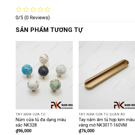
0/5
(0 Reviews)
SẢN PHẨM TƯƠNG TỰ
TAY NẮM CỬA TỦ
TAY NẮM CỬA TỦ QUẦN ÁO
ng
Núm cửa tủ đa dạng màu
Tay nắm âm tủ hợp kim màu
sắc NK328
vàng mờ NK301T-160VM
₫
96,000
₫
76,000