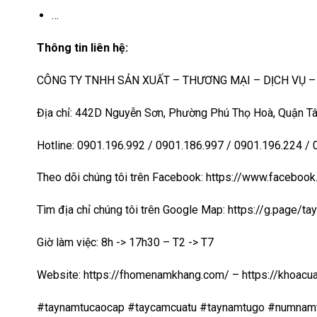
…
Thông tin liên hệ:
CÔNG TY TNHH SẢN XUẤT – THƯƠNG MẠI – DỊCH VỤ 
Địa chỉ: 442D Nguyễn Sơn, Phường Phú Thọ Hoà, Quận Tâ
Hotline: 0901.196.992 / 0901.186.997 / 0901.196.224 /
Theo dõi chúng tôi trên Facebook: https://www.faceb
Tìm địa chỉ chúng tôi trên Google Map:
https://g.page/t
Giờ làm việc: 8h -> 17h30 – T2 -> T7
Website:
https://fhomenamkhang.com/
–
https://khoac
#taynamtucaocap #taycamcuatu #taynamtugo #numnam