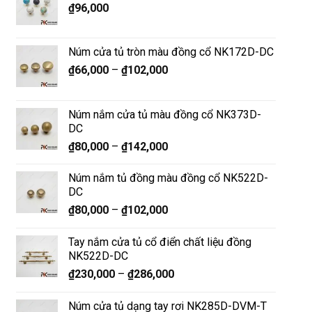
₫
96,000
Núm cửa tủ tròn màu đồng cổ NK172D-DC
₫
66,000
–
₫
102,000
Núm nắm cửa tủ màu đồng cổ NK373D-
DC
₫
80,000
–
₫
142,000
Núm nắm tủ đồng màu đồng cổ NK522D-
DC
₫
80,000
–
₫
102,000
Tay nắm cửa tủ cổ điển chất liệu đồng
NK522D-DC
₫
230,000
–
₫
286,000
Núm cửa tủ dạng tay rơi NK285D-DVM-T