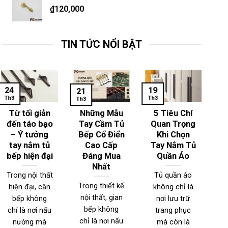
₫
120,000
TIN TỨC NỔI BẬT
24
19
1
21
Th3
Th3
Th
Th3
Từ tối giản
Những Mẫu
5 Tiêu Chí
đến táo bạo
Tay Cầm Tủ
Quan Trọng
– Ý tưởng
Bếp Cổ Điển
Khi Chọn
T
tay nắm tủ
Cao Cấp
Tay Nắm Tủ
bếp hiện đại
Đáng Mua
Quần Áo
Nhất
Trong nội thất
Tủ quần áo
Trong thiết kế
hiện đại, căn
không chỉ là
T
nội thất, gian
bếp không
nơi lưu trữ
n
bếp không
chỉ là nơi nấu
trang phục
đ
chỉ là nơi nấu
nướng mà
mà còn là