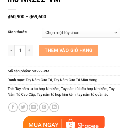
₫
60,900
–
₫
69,600
Kích thước
Tay nắm cửa tủ bếp màu vàng mờ NK222-VM số lượng
THÊM VÀO GIỎ HÀNG
Mã sản phẩm:
NK222-VM
Danh mục:
Tay Nắm Cửa Tủ
,
Tay Nắm Cửa Tủ Màu Vàng
Thẻ:
Tay nắm tủ áo hợp kim kẽm
,
Tay nắm tủ bếp hợp kim kẽm
,
Tay
Nắm Tủ Cao Cấp
,
Tay nắm tủ hợp kim kẽm
,
tay nắm tủ quần áo