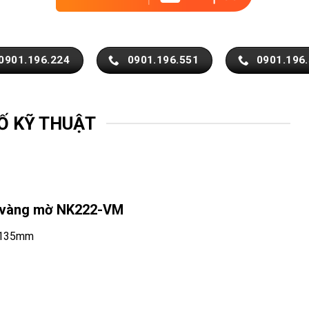
0901.196.224
0901.196.551
0901.196
Ố KỸ THUẬT
u vàng mờ NK222-VM
ì 135mm