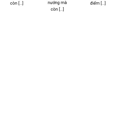
nướng mà
còn [...]
điểm [...]
l
còn [...]