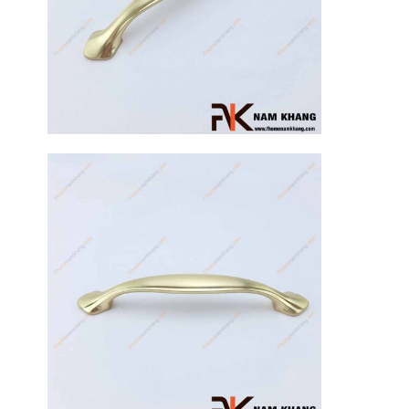
17
Th3
Hướng dẫn
sử dụng tay
nắm tủ hiệu
quả, luôn
bền đẹp
Tay nắm tủ là
một chi tiết
nhỏ nhưng lại
đóng vai trò
quan trọng [...]