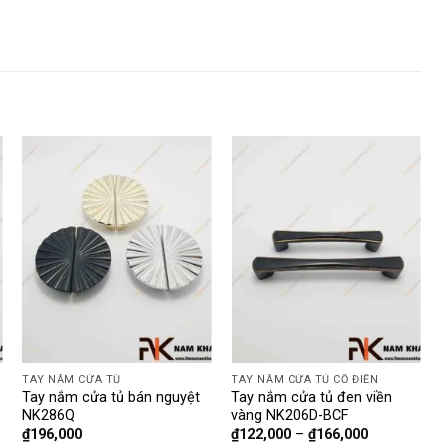
TAY NẮM CỬA TỦ
TAY NẮM CỬA TỦ CỔ ĐIỂN
T
Tay nắm cửa tủ bán nguyệt
Tay nắm cửa tủ đen viền
N
NK286Q
vàng NK206D-BCF
₫
196,000
₫
122,000
–
₫
166,000