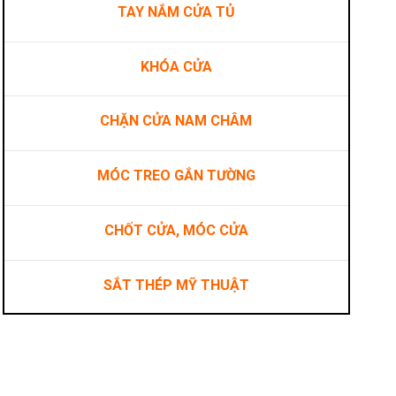
TAY NẮM CỬA TỦ
KHÓA CỬA
CHẶN CỬA NAM CHÂM
MÓC TREO GẮN TƯỜNG
CHỐT CỬA, MÓC CỬA
SẮT THÉP MỸ THUẬT