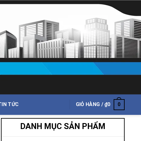
TIN TỨC
GIỎ HÀNG /
₫
0
0
DANH MỤC SẢN PHẨM