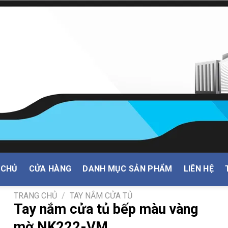
 CHỦ
CỬA HÀNG
DANH MỤC SẢN PHẨM
LIÊN HỆ
TRANG CHỦ
/
TAY NẮM CỬA TỦ
Tay nắm cửa tủ bếp màu vàng
mờ NK222-VM