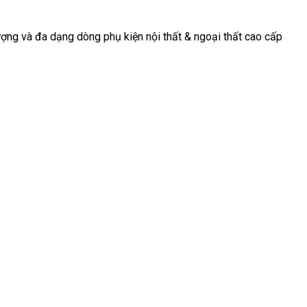
động, nơi mà
tiếp tục
trọng và tinh
mỗi chi tiết
chứng kiến sự
tế cho [...]
ợng và đa dạng dòng phụ kiện nội thất & ngoại thất cao cấp
[...]
[...]