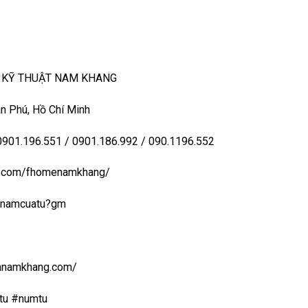
– KỸ THUẬT NAM KHANG
n Phú, Hồ Chí Minh
 0901.196.551 / 0901.186.992 / 090.1196.552
ook.com/fhomenamkhang/
aynamcuatu?gm
uanamkhang.com/
tu #numtu