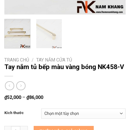
TRANG CHỦ
/
TAY NẮM CỬA TỦ
Tay nắm tủ bếp màu vàng bóng NK458-V
₫
52,000
–
₫
86,000
Kích thước
Tay nắm tủ bếp màu vàng bóng NK458-V số lượng