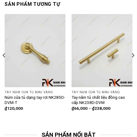
SẢN PHẨM TƯƠNG TỰ
TAY NẮM CỬA TỦ MÀU VÀNG
TAY NẮM CỬA TỦ MÀU VÀNG
Núm cửa tủ dạng tay rơi NK285D-
Tay nắm tủ chất liệu đồng cao
DVM-T
cấp NK238D-DVM
₫
120,000
₫
66,000
–
₫
238,000
SẢN PHẨM NỔI BẬT