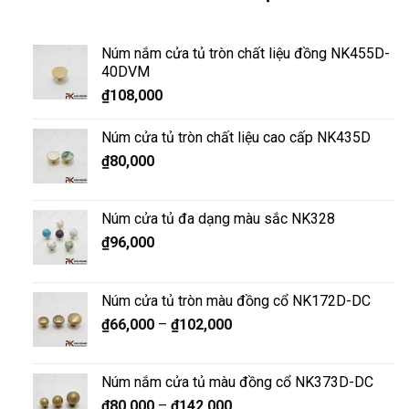
Núm nắm cửa tủ tròn chất liệu đồng NK455D-
40DVM
₫
108,000
Núm cửa tủ tròn chất liệu cao cấp NK435D
₫
80,000
Núm cửa tủ đa dạng màu sắc NK328
₫
96,000
Núm cửa tủ tròn màu đồng cổ NK172D-DC
₫
66,000
–
₫
102,000
Núm nắm cửa tủ màu đồng cổ NK373D-DC
₫
80,000
–
₫
142,000