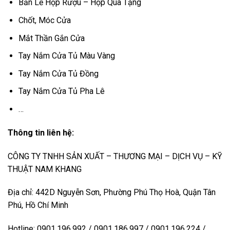
Bản Lề Hộp Rượu – Hộp Quà Tặng
Chốt, Móc Cửa
Mắt Thần Gắn Cửa
Tay Nắm Cửa Tủ Màu Vàng
Tay Nắm Cửa Tủ Đồng
Tay Nắm Cửa Tủ Pha Lê
…
Thông tin liên hệ:
CÔNG TY TNHH SẢN XUẤT – THƯƠNG MẠI – DỊCH VỤ – KỸ
THUẬT NAM KHANG
Địa chỉ: 442D Nguyễn Sơn, Phường Phú Thọ Hoà, Quận Tân
Phú, Hồ Chí Minh
Hotline: 0901.196.992 / 0901.186.997 / 0901.196.224 /