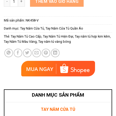
THÊM VÀO GIỎ HÀNG
Mã sản phẩm:
NK458-V
Danh mục:
Tay Nắm Cửa Tủ
,
Tay Nắm Cửa Tủ Quần Áo
Thẻ:
Tay Nắm Tủ Cao Cấp
,
Tay Nắm Tủ Hiện Đại
,
Tay nắm tủ hợp kim kẽm
,
Tay Nắm Tủ Màu Vàng
,
Tay nắm tủ vàng bóng
DANH MỤC SẢN PHẨM
TAY NẮM CỬA TỦ