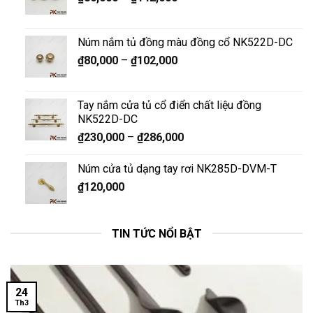
Núm nắm tủ đồng màu đồng cổ NK522D-DC
₫
80,000
–
₫
102,000
Tay nắm cửa tủ cổ điển chất liệu đồng
NK522D-DC
₫
230,000
–
₫
286,000
Núm cửa tủ dạng tay rơi NK285D-DVM-T
₫
120,000
TIN TỨC NỔI BẬT
24
Th3